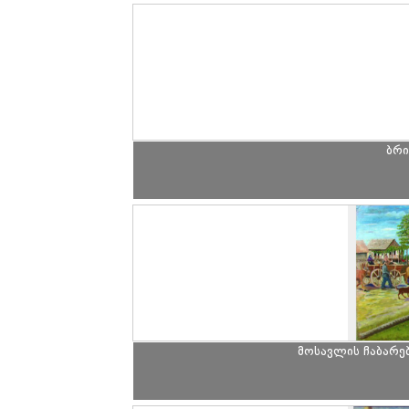
ბრი
მოსავლის ჩაბარე