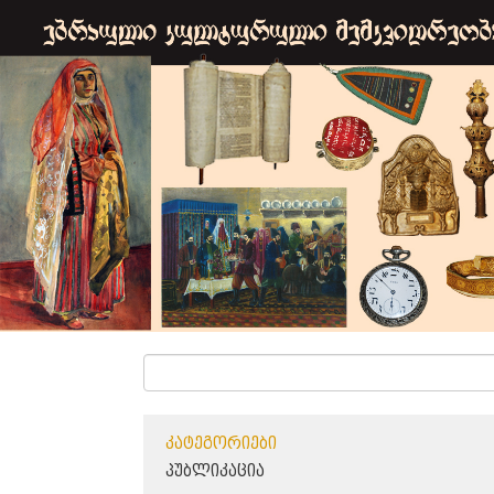
ᲙᲐᲢᲔᲒᲝᲠᲘᲔᲑᲘ
ᲞᲣᲑᲚᲘᲙᲐᲪᲘᲐ