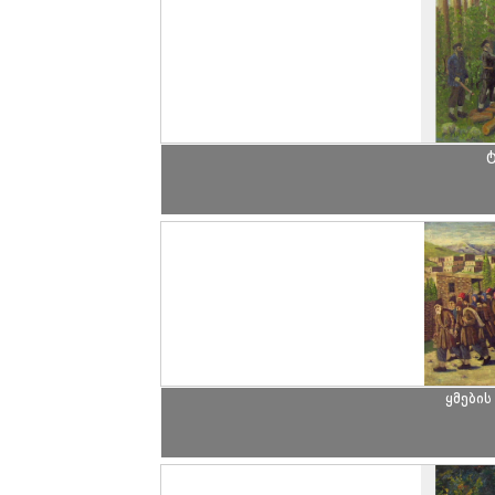
ტ
ყმების