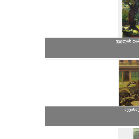
ყველის და
მევახშ