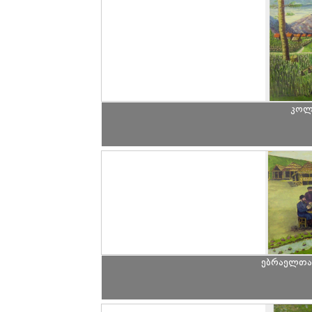
კოლმ
ებრაელთა