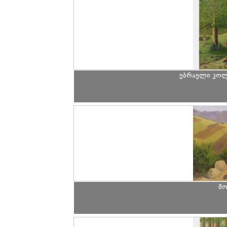
ებრაელი კოლმ
მო