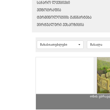
ᲡᲐᲯᲐᲠᲝ ᲚᲔᲥᲪᲘᲔᲑᲘ
ᲔᲗᲜᲝᲒᲠᲐᲤᲘᲐ
ᲢᲔᲠᲛᲘᲜᲝᲚᲝᲒᲘᲘᲡ ᲒᲐᲜᲛᲐᲠᲢᲔᲑᲐ
ᲕᲘᲠᲢᲣᲐᲚᲣᲠᲘ ᲔᲥᲡᲞᲝᲖᲘᲪᲘᲐ
მახასიათებლები
მასალა
ონის ებრაე