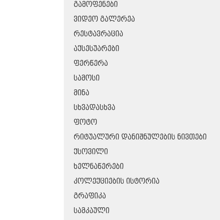
ᲒᲐᲛᲝᲤᲔᲜᲔᲑᲘ
ᲕᲘᲓᲔᲝ ᲒᲐᲚᲔᲠᲔᲐ
ᲠᲔᲡᲢᲐᲕᲠᲐᲪᲘᲐ
ᲐᲥᲡᲔᲡᲣᲐᲠᲔᲑᲘ
ᲤᲔᲠᲬᲔᲠᲐ
ᲡᲐᲛᲝᲡᲘ
ᲛᲘᲜᲐ
ᲡᲮᲕᲐᲓᲐᲡᲮᲕᲐ
ᲤᲝᲢᲝ
ᲠᲘᲢᲣᲐᲚᲣᲠᲘ ᲓᲐᲜᲘᲨᲜᲣᲚᲔᲑᲘᲡ ᲜᲘᲕᲗᲔᲑᲘ
ᲥᲡᲝᲕᲘᲚᲘ
ᲮᲔᲚᲜᲐᲬᲔᲠᲔᲑᲘ
ᲙᲝᲚᲔᲥᲪᲘᲔᲑᲘᲡ ᲘᲡᲢᲝᲠᲘᲐ
ᲒᲠᲐᲤᲘᲙᲐ
ᲡᲐᲛᲙᲐᲣᲚᲘ