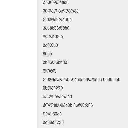
ᲒᲐᲛᲝᲤᲔᲜᲔᲑᲘ
ᲕᲘᲓᲔᲝ ᲒᲐᲚᲔᲠᲔᲐ
ᲠᲔᲡᲢᲐᲕᲠᲐᲪᲘᲐ
ᲐᲥᲡᲔᲡᲣᲐᲠᲔᲑᲘ
ᲤᲔᲠᲬᲔᲠᲐ
ᲡᲐᲛᲝᲡᲘ
ᲛᲘᲜᲐ
ᲡᲮᲕᲐᲓᲐᲡᲮᲕᲐ
ᲤᲝᲢᲝ
ᲠᲘᲢᲣᲐᲚᲣᲠᲘ ᲓᲐᲜᲘᲨᲜᲣᲚᲔᲑᲘᲡ ᲜᲘᲕᲗᲔᲑᲘ
ᲥᲡᲝᲕᲘᲚᲘ
ᲮᲔᲚᲜᲐᲬᲔᲠᲔᲑᲘ
ᲙᲝᲚᲔᲥᲪᲘᲔᲑᲘᲡ ᲘᲡᲢᲝᲠᲘᲐ
ᲒᲠᲐᲤᲘᲙᲐ
ᲡᲐᲛᲙᲐᲣᲚᲘ