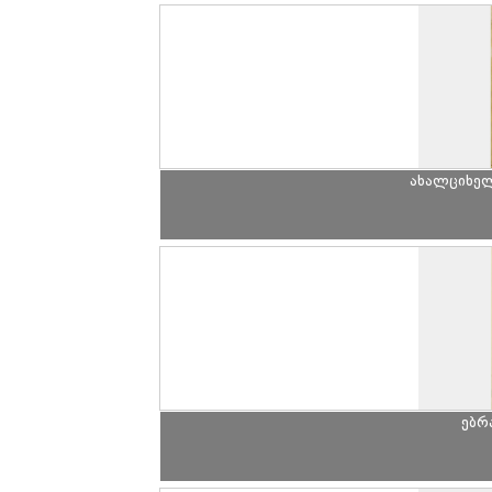
ახალციხე
ებრ