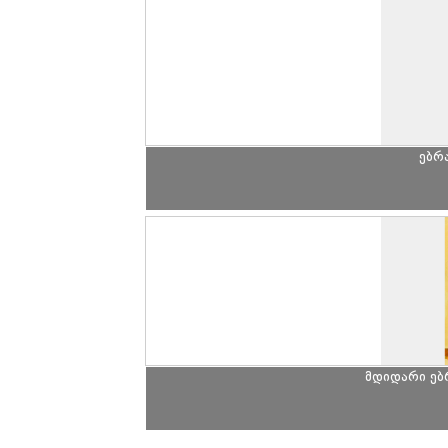
ებრ
მდიდარი ე