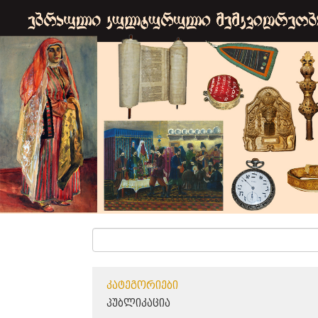
ᲙᲐᲢᲔᲒᲝᲠᲘᲔᲑᲘ
ᲞᲣᲑᲚᲘᲙᲐᲪᲘᲐ