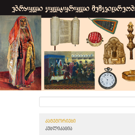
ᲙᲐᲢᲔᲒᲝᲠᲘᲔᲑᲘ
ᲞᲣᲑᲚᲘᲙᲐᲪᲘᲐ