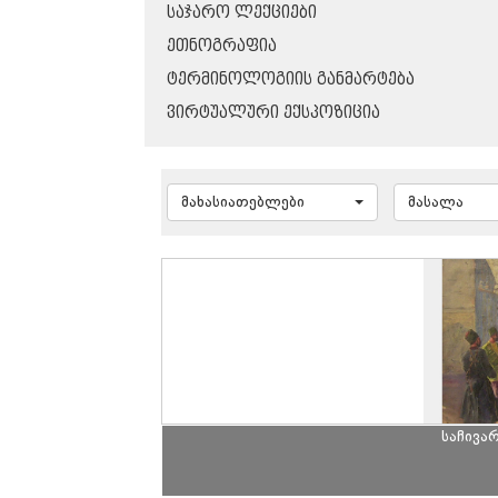
ᲡᲐᲯᲐᲠᲝ ᲚᲔᲥᲪᲘᲔᲑᲘ
ᲔᲗᲜᲝᲒᲠᲐᲤᲘᲐ
ᲢᲔᲠᲛᲘᲜᲝᲚᲝᲒᲘᲘᲡ ᲒᲐᲜᲛᲐᲠᲢᲔᲑᲐ
ᲕᲘᲠᲢᲣᲐᲚᲣᲠᲘ ᲔᲥᲡᲞᲝᲖᲘᲪᲘᲐ
მახასიათებლები
მასალა
საჩივა