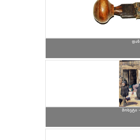
დან
შოხეტი 