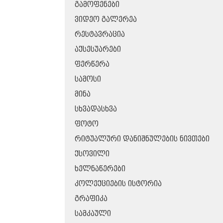
ᲒᲐᲛᲝᲤᲔᲜᲔᲑᲘ
ᲕᲘᲓᲔᲝ ᲒᲐᲚᲔᲠᲔᲐ
ᲠᲔᲡᲢᲐᲕᲠᲐᲪᲘᲐ
ᲐᲥᲡᲔᲡᲣᲐᲠᲔᲑᲘ
ᲤᲔᲠᲬᲔᲠᲐ
ᲡᲐᲛᲝᲡᲘ
ᲛᲘᲜᲐ
ᲡᲮᲕᲐᲓᲐᲡᲮᲕᲐ
ᲤᲝᲢᲝ
ᲠᲘᲢᲣᲐᲚᲣᲠᲘ ᲓᲐᲜᲘᲨᲜᲣᲚᲔᲑᲘᲡ ᲜᲘᲕᲗᲔᲑᲘ
ᲥᲡᲝᲕᲘᲚᲘ
ᲮᲔᲚᲜᲐᲬᲔᲠᲔᲑᲘ
ᲙᲝᲚᲔᲥᲪᲘᲔᲑᲘᲡ ᲘᲡᲢᲝᲠᲘᲐ
ᲒᲠᲐᲤᲘᲙᲐ
ᲡᲐᲛᲙᲐᲣᲚᲘ