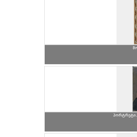
მ
პორტრეტი.