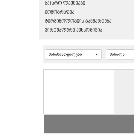
ᲡᲐᲯᲐᲠᲝ ᲚᲔᲥᲪᲘᲔᲑᲘ
ᲔᲗᲜᲝᲒᲠᲐᲤᲘᲐ
ᲢᲔᲠᲛᲘᲜᲝᲚᲝᲒᲘᲘᲡ ᲒᲐᲜᲛᲐᲠᲢᲔᲑᲐ
ᲕᲘᲠᲢᲣᲐᲚᲣᲠᲘ ᲔᲥᲡᲞᲝᲖᲘᲪᲘᲐ
მახასიათებლები
მასალა