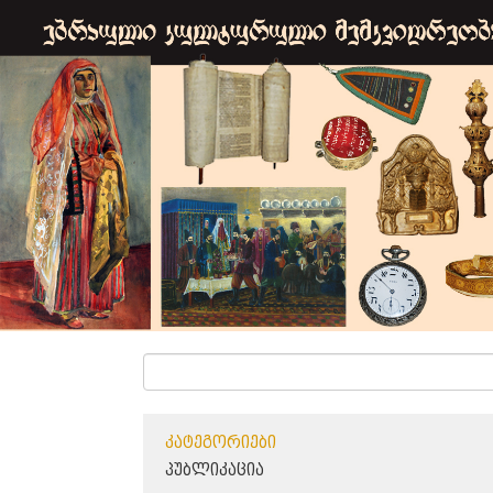
ᲙᲐᲢᲔᲒᲝᲠᲘᲔᲑᲘ
ᲞᲣᲑᲚᲘᲙᲐᲪᲘᲐ