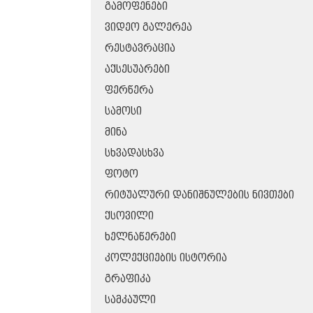
ᲒᲐᲛᲝᲤᲔᲜᲔᲑᲘ
ᲕᲘᲓᲔᲝ ᲒᲐᲚᲔᲠᲔᲐ
ᲠᲔᲡᲢᲐᲕᲠᲐᲪᲘᲐ
ᲐᲥᲡᲔᲡᲣᲐᲠᲔᲑᲘ
ᲤᲔᲠᲬᲔᲠᲐ
ᲡᲐᲛᲝᲡᲘ
ᲛᲘᲜᲐ
ᲡᲮᲕᲐᲓᲐᲡᲮᲕᲐ
ᲤᲝᲢᲝ
ᲠᲘᲢᲣᲐᲚᲣᲠᲘ ᲓᲐᲜᲘᲨᲜᲣᲚᲔᲑᲘᲡ ᲜᲘᲕᲗᲔᲑᲘ
ᲥᲡᲝᲕᲘᲚᲘ
ᲮᲔᲚᲜᲐᲬᲔᲠᲔᲑᲘ
ᲙᲝᲚᲔᲥᲪᲘᲔᲑᲘᲡ ᲘᲡᲢᲝᲠᲘᲐ
ᲒᲠᲐᲤᲘᲙᲐ
ᲡᲐᲛᲙᲐᲣᲚᲘ