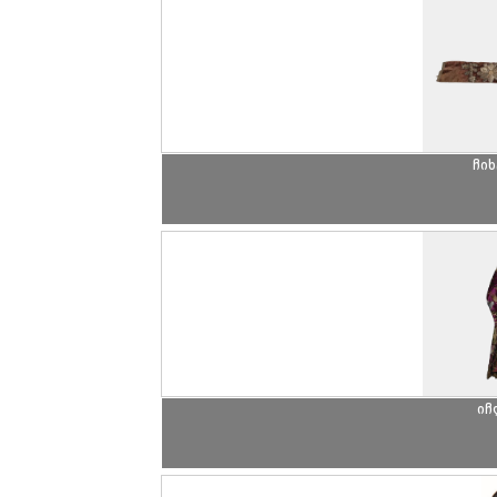
ჩი
იჩ