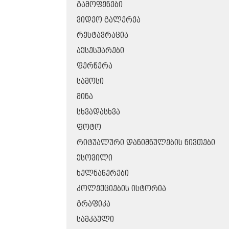
ᲒᲐᲛᲝᲤᲔᲜᲔᲑᲘ
ᲕᲘᲓᲔᲝ ᲒᲐᲚᲔᲠᲔᲐ
ᲠᲔᲡᲢᲐᲕᲠᲐᲪᲘᲐ
ᲐᲥᲡᲔᲡᲣᲐᲠᲔᲑᲘ
ᲤᲔᲠᲬᲔᲠᲐ
ᲡᲐᲛᲝᲡᲘ
ᲛᲘᲜᲐ
ᲡᲮᲕᲐᲓᲐᲡᲮᲕᲐ
ᲤᲝᲢᲝ
ᲠᲘᲢᲣᲐᲚᲣᲠᲘ ᲓᲐᲜᲘᲨᲜᲣᲚᲔᲑᲘᲡ ᲜᲘᲕᲗᲔᲑᲘ
ᲥᲡᲝᲕᲘᲚᲘ
ᲮᲔᲚᲜᲐᲬᲔᲠᲔᲑᲘ
ᲙᲝᲚᲔᲥᲪᲘᲔᲑᲘᲡ ᲘᲡᲢᲝᲠᲘᲐ
ᲒᲠᲐᲤᲘᲙᲐ
ᲡᲐᲛᲙᲐᲣᲚᲘ