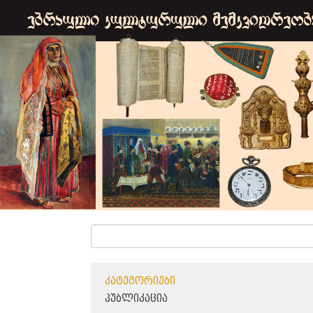
ᲙᲐᲢᲔᲒᲝᲠᲘᲔᲑᲘ
ᲞᲣᲑᲚᲘᲙᲐᲪᲘᲐ