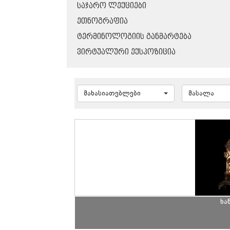
ᲡᲐᲯᲐᲠᲝ ᲚᲔᲥᲪᲘᲔᲑᲘ
ᲔᲗᲜᲝᲒᲠᲐᲤᲘᲐ
ᲢᲔᲠᲛᲘᲜᲝᲚᲝᲒᲘᲘᲡ ᲒᲐᲜᲛᲐᲠᲢᲔᲑᲐ
ᲕᲘᲠᲢᲣᲐᲚᲣᲠᲘ ᲔᲥᲡᲞᲝᲖᲘᲪᲘᲐ
მახასიათებლები
მასალა
ხა