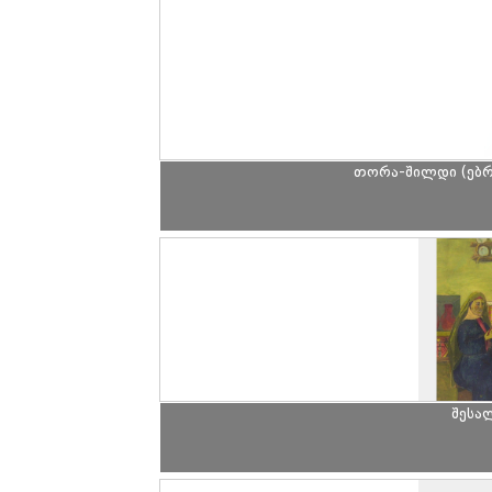
თორა-შილდი (ებრ
შესა