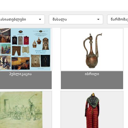
ხასიათებლები
მასალა
წარმომ
პუბლიკაცია
იბრიღი