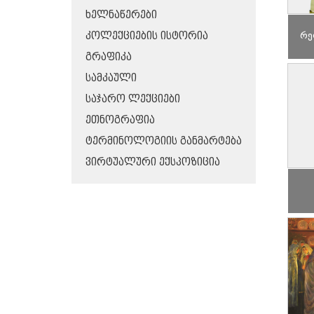
ᲮᲔᲚᲜᲐᲬᲔᲠᲔᲑᲘ
რე
ᲙᲝᲚᲔᲥᲪᲘᲔᲑᲘᲡ ᲘᲡᲢᲝᲠᲘᲐ
ᲒᲠᲐᲤᲘᲙᲐ
ᲡᲐᲛᲙᲐᲣᲚᲘ
ᲡᲐᲯᲐᲠᲝ ᲚᲔᲥᲪᲘᲔᲑᲘ
ᲔᲗᲜᲝᲒᲠᲐᲤᲘᲐ
ᲢᲔᲠᲛᲘᲜᲝᲚᲝᲒᲘᲘᲡ ᲒᲐᲜᲛᲐᲠᲢᲔᲑᲐ
ᲕᲘᲠᲢᲣᲐᲚᲣᲠᲘ ᲔᲥᲡᲞᲝᲖᲘᲪᲘᲐ