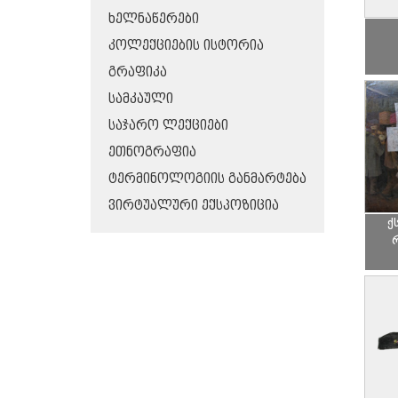
ᲮᲔᲚᲜᲐᲬᲔᲠᲔᲑᲘ
ᲙᲝᲚᲔᲥᲪᲘᲔᲑᲘᲡ ᲘᲡᲢᲝᲠᲘᲐ
ᲒᲠᲐᲤᲘᲙᲐ
ᲡᲐᲛᲙᲐᲣᲚᲘ
ᲡᲐᲯᲐᲠᲝ ᲚᲔᲥᲪᲘᲔᲑᲘ
ᲔᲗᲜᲝᲒᲠᲐᲤᲘᲐ
ᲢᲔᲠᲛᲘᲜᲝᲚᲝᲒᲘᲘᲡ ᲒᲐᲜᲛᲐᲠᲢᲔᲑᲐ
ᲕᲘᲠᲢᲣᲐᲚᲣᲠᲘ ᲔᲥᲡᲞᲝᲖᲘᲪᲘᲐ
ქ