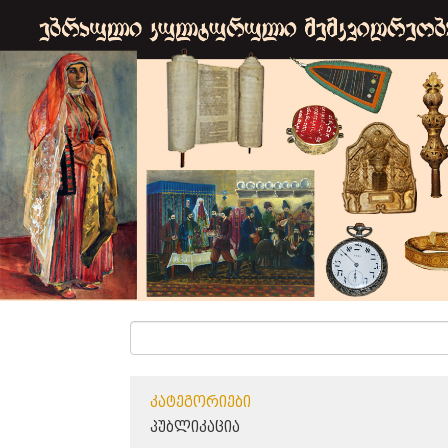
ᲙᲐᲢᲔᲒᲝᲠᲘᲔᲑᲘ
ᲞᲣᲑᲚᲘᲙᲐᲪᲘᲐ