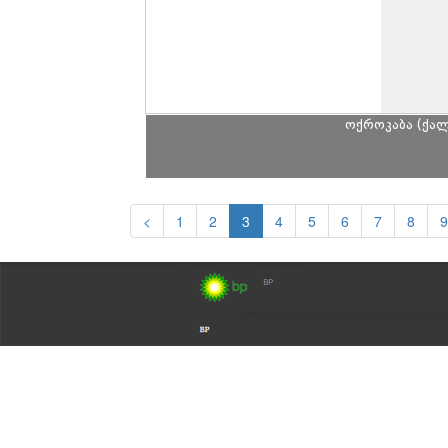
ოქროკაბა (ქალ
<
1
2
3
4
5
6
7
8
9