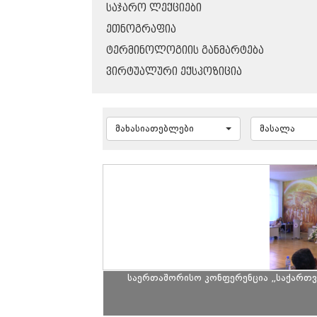
ᲡᲐᲯᲐᲠᲝ ᲚᲔᲥᲪᲘᲔᲑᲘ
ᲔᲗᲜᲝᲒᲠᲐᲤᲘᲐ
ᲢᲔᲠᲛᲘᲜᲝᲚᲝᲒᲘᲘᲡ ᲒᲐᲜᲛᲐᲠᲢᲔᲑᲐ
ᲕᲘᲠᲢᲣᲐᲚᲣᲠᲘ ᲔᲥᲡᲞᲝᲖᲘᲪᲘᲐ
მახასიათებლები
მასალა
საერთაშორისო კონფერენცია „საქართვე