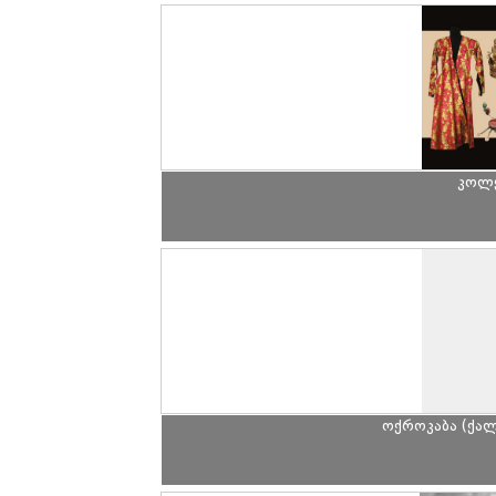
კოლე
ოქროკაბა (ქალ