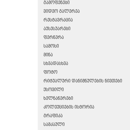
ᲒᲐᲛᲝᲤᲔᲜᲔᲑᲘ
ᲕᲘᲓᲔᲝ ᲒᲐᲚᲔᲠᲔᲐ
ᲠᲔᲡᲢᲐᲕᲠᲐᲪᲘᲐ
ᲐᲥᲡᲔᲡᲣᲐᲠᲔᲑᲘ
ᲤᲔᲠᲬᲔᲠᲐ
ᲡᲐᲛᲝᲡᲘ
ᲛᲘᲜᲐ
ᲡᲮᲕᲐᲓᲐᲡᲮᲕᲐ
ᲤᲝᲢᲝ
ᲠᲘᲢᲣᲐᲚᲣᲠᲘ ᲓᲐᲜᲘᲨᲜᲣᲚᲔᲑᲘᲡ ᲜᲘᲕᲗᲔᲑᲘ
ᲥᲡᲝᲕᲘᲚᲘ
ᲮᲔᲚᲜᲐᲬᲔᲠᲔᲑᲘ
ᲙᲝᲚᲔᲥᲪᲘᲔᲑᲘᲡ ᲘᲡᲢᲝᲠᲘᲐ
ᲒᲠᲐᲤᲘᲙᲐ
ᲡᲐᲛᲙᲐᲣᲚᲘ