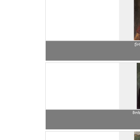
ქა
მო