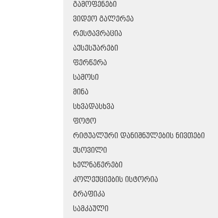
ᲒᲐᲛᲝᲤᲔᲜᲔᲑᲘ
ᲕᲘᲓᲔᲝ ᲒᲐᲚᲔᲠᲔᲐ
ᲠᲔᲡᲢᲐᲕᲠᲐᲪᲘᲐ
ᲐᲥᲡᲔᲡᲣᲐᲠᲔᲑᲘ
ᲤᲔᲠᲬᲔᲠᲐ
ᲡᲐᲛᲝᲡᲘ
ᲛᲘᲜᲐ
ᲡᲮᲕᲐᲓᲐᲡᲮᲕᲐ
ᲤᲝᲢᲝ
ᲠᲘᲢᲣᲐᲚᲣᲠᲘ ᲓᲐᲜᲘᲨᲜᲣᲚᲔᲑᲘᲡ ᲜᲘᲕᲗᲔᲑᲘ
ᲥᲡᲝᲕᲘᲚᲘ
ᲮᲔᲚᲜᲐᲬᲔᲠᲔᲑᲘ
ᲙᲝᲚᲔᲥᲪᲘᲔᲑᲘᲡ ᲘᲡᲢᲝᲠᲘᲐ
ᲒᲠᲐᲤᲘᲙᲐ
ᲡᲐᲛᲙᲐᲣᲚᲘ