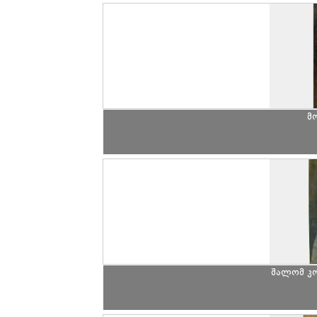
მ
შალომ კ