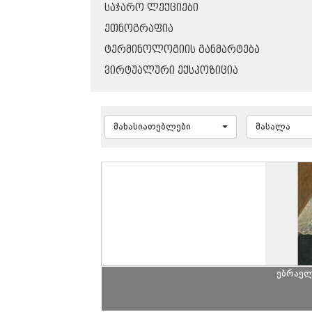
ᲡᲐᲯᲐᲠᲝ ᲚᲔᲥᲪᲘᲔᲑᲘ
ᲔᲗᲜᲝᲒᲠᲐᲤᲘᲐ
ᲢᲔᲠᲛᲘᲜᲝᲚᲝᲒᲘᲘᲡ ᲒᲐᲜᲛᲐᲠᲢᲔᲑᲐ
ᲕᲘᲠᲢᲣᲐᲚᲣᲠᲘ ᲔᲥᲡᲞᲝᲖᲘᲪᲘᲐ
მახასიათებლები
მასალა
ებრაელ