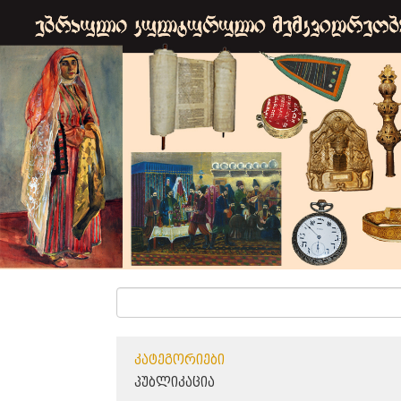
ᲙᲐᲢᲔᲒᲝᲠᲘᲔᲑᲘ
ᲞᲣᲑᲚᲘᲙᲐᲪᲘᲐ