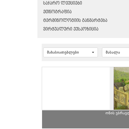
ᲡᲐᲯᲐᲠᲝ ᲚᲔᲥᲪᲘᲔᲑᲘ
ᲔᲗᲜᲝᲒᲠᲐᲤᲘᲐ
ᲢᲔᲠᲛᲘᲜᲝᲚᲝᲒᲘᲘᲡ ᲒᲐᲜᲛᲐᲠᲢᲔᲑᲐ
ᲕᲘᲠᲢᲣᲐᲚᲣᲠᲘ ᲔᲥᲡᲞᲝᲖᲘᲪᲘᲐ
მახასიათებლები
მასალა
ონის ებრაე