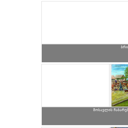
ბრი
მოსავლის ჩაბარე