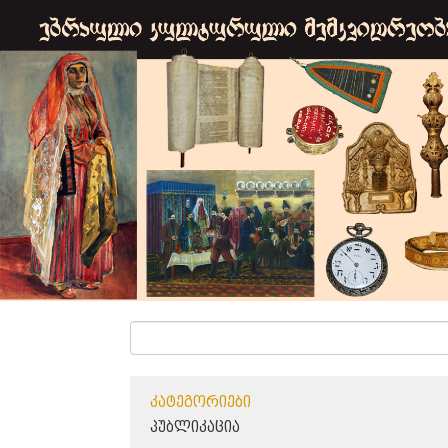
ᲙᲐᲢᲔᲒᲝᲠᲘᲔᲑᲘ
ᲞᲣᲑᲚᲘᲙᲐᲪᲘᲐ