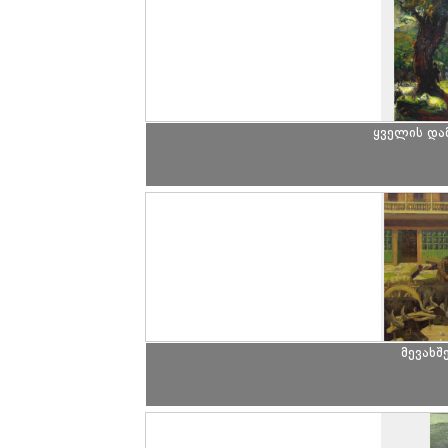
ყველის და
მევახშ