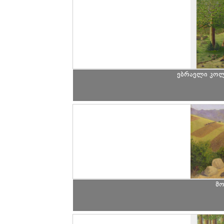
ებრაელი კოლმ
მო