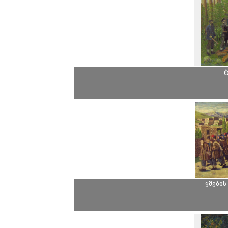
ტ
ყმების