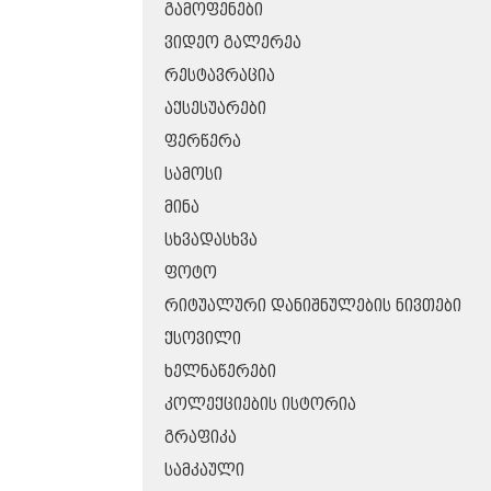
ᲒᲐᲛᲝᲤᲔᲜᲔᲑᲘ
ᲕᲘᲓᲔᲝ ᲒᲐᲚᲔᲠᲔᲐ
ᲠᲔᲡᲢᲐᲕᲠᲐᲪᲘᲐ
ᲐᲥᲡᲔᲡᲣᲐᲠᲔᲑᲘ
ᲤᲔᲠᲬᲔᲠᲐ
ᲡᲐᲛᲝᲡᲘ
ᲛᲘᲜᲐ
ᲡᲮᲕᲐᲓᲐᲡᲮᲕᲐ
ᲤᲝᲢᲝ
ᲠᲘᲢᲣᲐᲚᲣᲠᲘ ᲓᲐᲜᲘᲨᲜᲣᲚᲔᲑᲘᲡ ᲜᲘᲕᲗᲔᲑᲘ
ᲥᲡᲝᲕᲘᲚᲘ
ᲮᲔᲚᲜᲐᲬᲔᲠᲔᲑᲘ
ᲙᲝᲚᲔᲥᲪᲘᲔᲑᲘᲡ ᲘᲡᲢᲝᲠᲘᲐ
ᲒᲠᲐᲤᲘᲙᲐ
ᲡᲐᲛᲙᲐᲣᲚᲘ