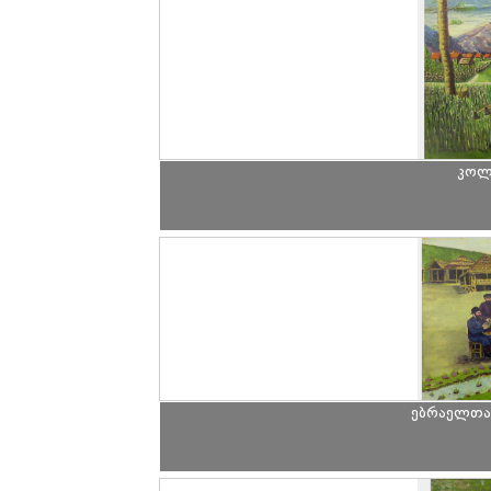
კოლმ
ებრაელთა