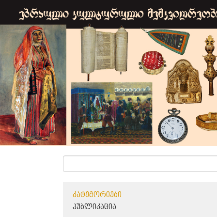
ᲙᲐᲢᲔᲒᲝᲠᲘᲔᲑᲘ
ᲞᲣᲑᲚᲘᲙᲐᲪᲘᲐ