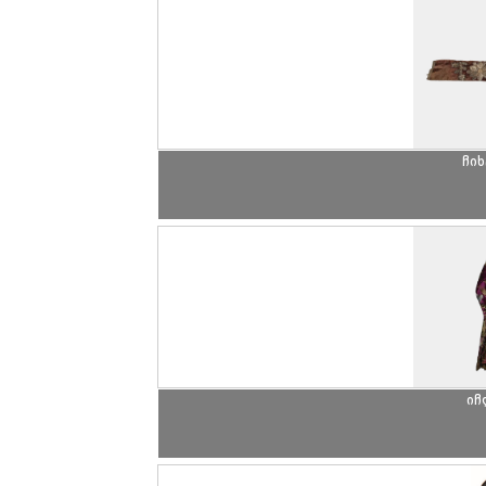
ჩი
იჩ