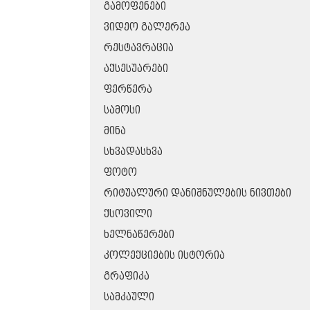
ᲒᲐᲛᲝᲤᲔᲜᲔᲑᲘ
ᲕᲘᲓᲔᲝ ᲒᲐᲚᲔᲠᲔᲐ
ᲠᲔᲡᲢᲐᲕᲠᲐᲪᲘᲐ
ᲐᲥᲡᲔᲡᲣᲐᲠᲔᲑᲘ
ᲤᲔᲠᲬᲔᲠᲐ
ᲡᲐᲛᲝᲡᲘ
ᲛᲘᲜᲐ
ᲡᲮᲕᲐᲓᲐᲡᲮᲕᲐ
ᲤᲝᲢᲝ
ᲠᲘᲢᲣᲐᲚᲣᲠᲘ ᲓᲐᲜᲘᲨᲜᲣᲚᲔᲑᲘᲡ ᲜᲘᲕᲗᲔᲑᲘ
ᲥᲡᲝᲕᲘᲚᲘ
ᲮᲔᲚᲜᲐᲬᲔᲠᲔᲑᲘ
ᲙᲝᲚᲔᲥᲪᲘᲔᲑᲘᲡ ᲘᲡᲢᲝᲠᲘᲐ
ᲒᲠᲐᲤᲘᲙᲐ
ᲡᲐᲛᲙᲐᲣᲚᲘ