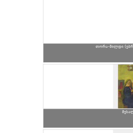
თორა-შილდი (ებრ
შესა