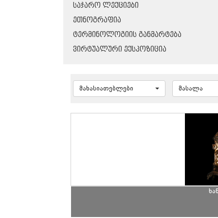
ᲡᲐᲯᲐᲠᲝ ᲚᲔᲥᲪᲘᲔᲑᲘ
ᲔᲗᲜᲝᲒᲠᲐᲤᲘᲐ
ᲢᲔᲠᲛᲘᲜᲝᲚᲝᲒᲘᲘᲡ ᲒᲐᲜᲛᲐᲠᲢᲔᲑᲐ
ᲕᲘᲠᲢᲣᲐᲚᲣᲠᲘ ᲔᲥᲡᲞᲝᲖᲘᲪᲘᲐ
მახასიათებლები
მასალა
ხა