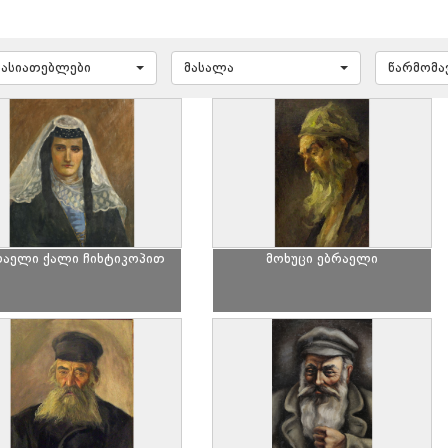
ხასიათებლები
მასალა
წარმომ
რაელი ქალი ჩიხტიკოპით
მოხუცი ებრაელი