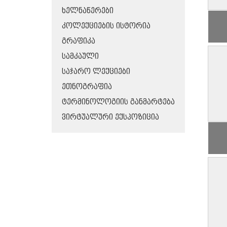
ᲮᲔᲚᲜᲐᲬᲔᲠᲔᲑᲘ
ᲙᲝᲚᲔᲥᲪᲘᲔᲑᲘᲡ ᲘᲡᲢᲝᲠᲘᲐ
ᲒᲠᲐᲤᲘᲙᲐ
ᲡᲐᲛᲙᲐᲣᲚᲘ
ᲡᲐᲯᲐᲠᲝ ᲚᲔᲥᲪᲘᲔᲑᲘ
ᲔᲗᲜᲝᲒᲠᲐᲤᲘᲐ
ᲢᲔᲠᲛᲘᲜᲝᲚᲝᲒᲘᲘᲡ ᲒᲐᲜᲛᲐᲠᲢᲔᲑᲐ
ᲕᲘᲠᲢᲣᲐᲚᲣᲠᲘ ᲔᲥᲡᲞᲝᲖᲘᲪᲘᲐ