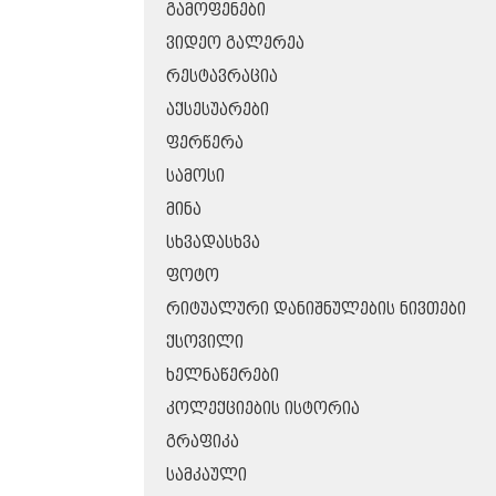
ᲒᲐᲛᲝᲤᲔᲜᲔᲑᲘ
ᲕᲘᲓᲔᲝ ᲒᲐᲚᲔᲠᲔᲐ
ᲠᲔᲡᲢᲐᲕᲠᲐᲪᲘᲐ
ᲐᲥᲡᲔᲡᲣᲐᲠᲔᲑᲘ
ᲤᲔᲠᲬᲔᲠᲐ
ᲡᲐᲛᲝᲡᲘ
ᲛᲘᲜᲐ
ᲡᲮᲕᲐᲓᲐᲡᲮᲕᲐ
ᲤᲝᲢᲝ
ᲠᲘᲢᲣᲐᲚᲣᲠᲘ ᲓᲐᲜᲘᲨᲜᲣᲚᲔᲑᲘᲡ ᲜᲘᲕᲗᲔᲑᲘ
ᲥᲡᲝᲕᲘᲚᲘ
ᲮᲔᲚᲜᲐᲬᲔᲠᲔᲑᲘ
ᲙᲝᲚᲔᲥᲪᲘᲔᲑᲘᲡ ᲘᲡᲢᲝᲠᲘᲐ
ᲒᲠᲐᲤᲘᲙᲐ
ᲡᲐᲛᲙᲐᲣᲚᲘ