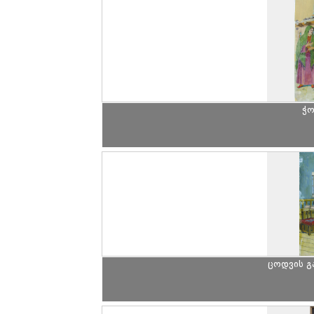
ჭო
ცოდვის გ