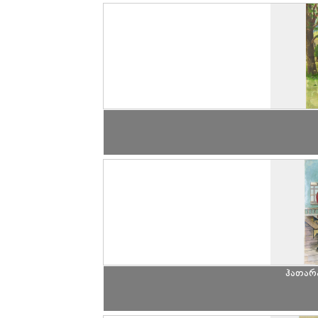
ჰათარა