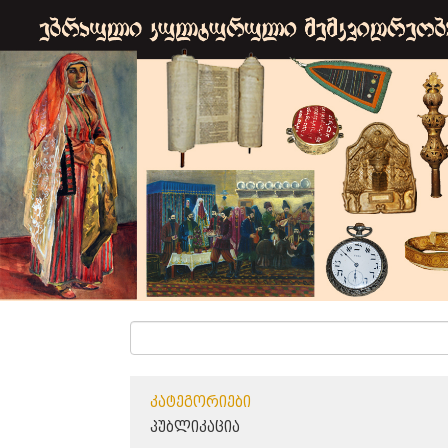
ᲙᲐᲢᲔᲒᲝᲠᲘᲔᲑᲘ
ᲞᲣᲑᲚᲘᲙᲐᲪᲘᲐ