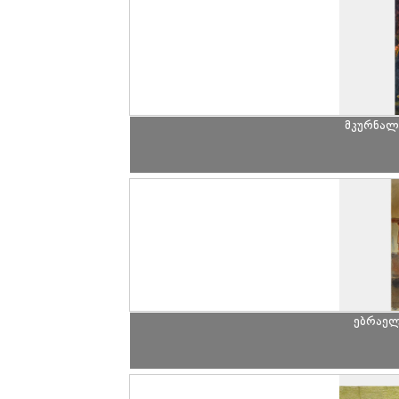
მკურნალ
ებრაელ