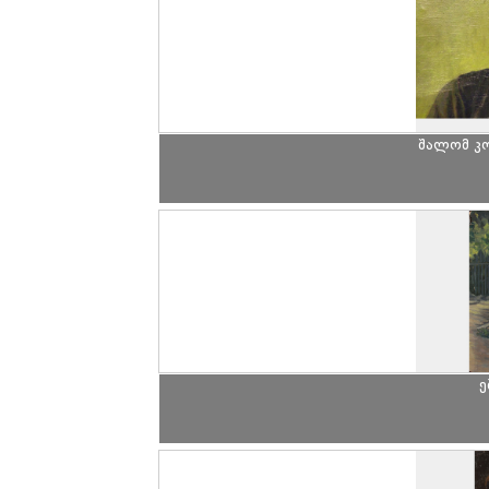
შალომ კ
ე