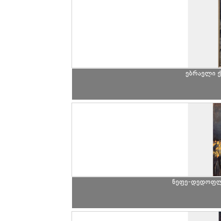
ებრაელი 
ნეფე-დედოფლი