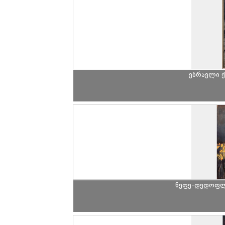
ებრაელი 
ნეფე-დედოფლი