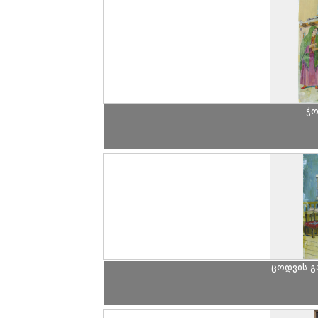
ჭო
ცოდვის გ