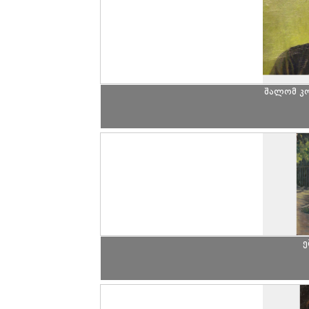
შალომ კ
ე