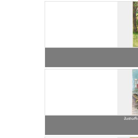
ჰათარა