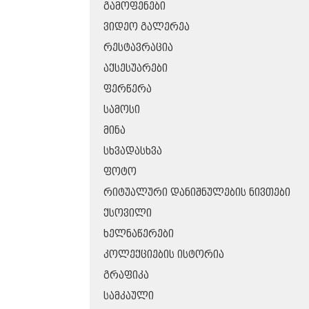
ᲒᲐᲛᲝᲤᲔᲜᲔᲑᲘ
ᲕᲘᲓᲔᲝ ᲒᲐᲚᲔᲠᲔᲐ
ᲠᲔᲡᲢᲐᲕᲠᲐᲪᲘᲐ
ᲐᲥᲡᲔᲡᲣᲐᲠᲔᲑᲘ
ᲤᲔᲠᲬᲔᲠᲐ
ᲡᲐᲛᲝᲡᲘ
ᲛᲘᲜᲐ
ᲡᲮᲕᲐᲓᲐᲡᲮᲕᲐ
ᲤᲝᲢᲝ
ᲠᲘᲢᲣᲐᲚᲣᲠᲘ ᲓᲐᲜᲘᲨᲜᲣᲚᲔᲑᲘᲡ ᲜᲘᲕᲗᲔᲑᲘ
ᲥᲡᲝᲕᲘᲚᲘ
ᲮᲔᲚᲜᲐᲬᲔᲠᲔᲑᲘ
ᲙᲝᲚᲔᲥᲪᲘᲔᲑᲘᲡ ᲘᲡᲢᲝᲠᲘᲐ
ᲒᲠᲐᲤᲘᲙᲐ
ᲡᲐᲛᲙᲐᲣᲚᲘ