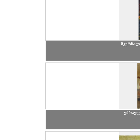
მკურნალ
ებრაელ