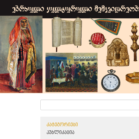
ᲙᲐᲢᲔᲒᲝᲠᲘᲔᲑᲘ
ᲞᲣᲑᲚᲘᲙᲐᲪᲘᲐ