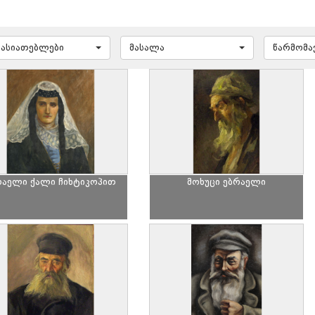
ხასიათებლები
მასალა
წარმომ
რაელი ქალი ჩიხტიკოპით
მოხუცი ებრაელი