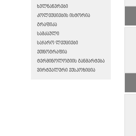
ᲮᲔᲚᲜᲐᲬᲔᲠᲔᲑᲘ
ᲙᲝᲚᲔᲥᲪᲘᲔᲑᲘᲡ ᲘᲡᲢᲝᲠᲘᲐ
ᲒᲠᲐᲤᲘᲙᲐ
ᲡᲐᲛᲙᲐᲣᲚᲘ
ᲡᲐᲯᲐᲠᲝ ᲚᲔᲥᲪᲘᲔᲑᲘ
ᲔᲗᲜᲝᲒᲠᲐᲤᲘᲐ
ᲢᲔᲠᲛᲘᲜᲝᲚᲝᲒᲘᲘᲡ ᲒᲐᲜᲛᲐᲠᲢᲔᲑᲐ
ᲕᲘᲠᲢᲣᲐᲚᲣᲠᲘ ᲔᲥᲡᲞᲝᲖᲘᲪᲘᲐ