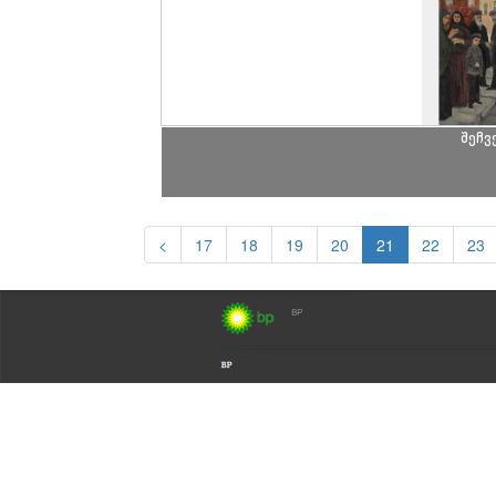
შეჩვ
<
17
18
19
20
21
22
23