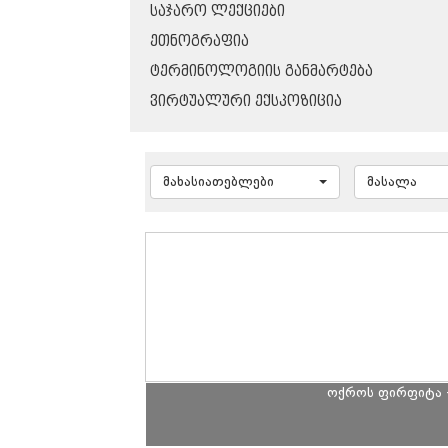
ᲡᲐᲯᲐᲠᲝ ᲚᲔᲥᲪᲘᲔᲑᲘ
ᲔᲗᲜᲝᲒᲠᲐᲤᲘᲐ
ᲢᲔᲠᲛᲘᲜᲝᲚᲝᲒᲘᲘᲡ ᲒᲐᲜᲛᲐᲠᲢᲔᲑᲐ
ᲕᲘᲠᲢᲣᲐᲚᲣᲠᲘ ᲔᲥᲡᲞᲝᲖᲘᲪᲘᲐ
მახასიათებლები
მასალა
ოქროს ფირფიტა 