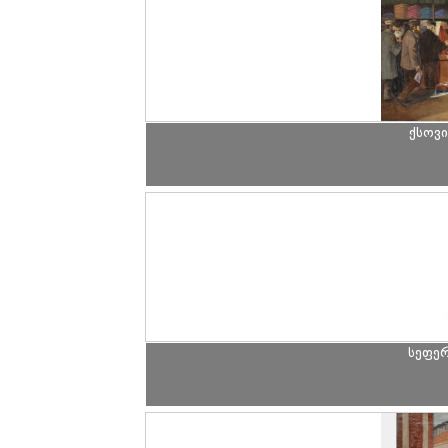
ქსოვ
სეფე