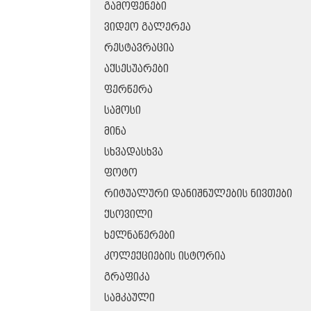
ᲒᲐᲛᲝᲤᲔᲜᲔᲑᲘ
ᲕᲘᲓᲔᲝ ᲒᲐᲚᲔᲠᲔᲐ
ᲠᲔᲡᲢᲐᲕᲠᲐᲪᲘᲐ
ᲐᲥᲡᲔᲡᲣᲐᲠᲔᲑᲘ
ᲤᲔᲠᲬᲔᲠᲐ
ᲡᲐᲛᲝᲡᲘ
ᲛᲘᲜᲐ
ᲡᲮᲕᲐᲓᲐᲡᲮᲕᲐ
ᲤᲝᲢᲝ
ᲠᲘᲢᲣᲐᲚᲣᲠᲘ ᲓᲐᲜᲘᲨᲜᲣᲚᲔᲑᲘᲡ ᲜᲘᲕᲗᲔᲑᲘ
ᲥᲡᲝᲕᲘᲚᲘ
ᲮᲔᲚᲜᲐᲬᲔᲠᲔᲑᲘ
ᲙᲝᲚᲔᲥᲪᲘᲔᲑᲘᲡ ᲘᲡᲢᲝᲠᲘᲐ
ᲒᲠᲐᲤᲘᲙᲐ
ᲡᲐᲛᲙᲐᲣᲚᲘ