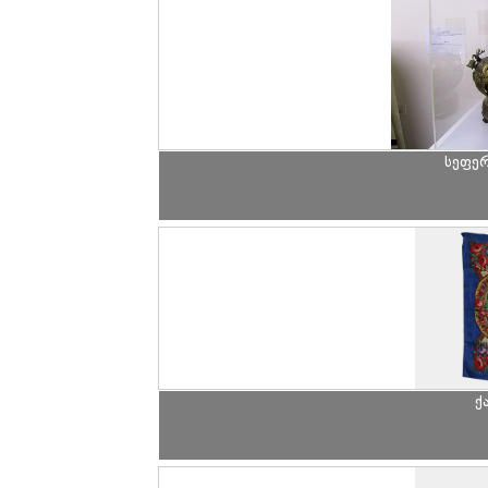
სეფე
ქ