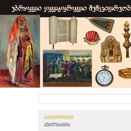
ᲙᲐᲢᲔᲒᲝᲠᲘᲔᲑᲘ
ᲞᲣᲑᲚᲘᲙᲐᲪᲘᲐ