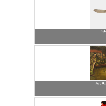
ჩი
ენის მ