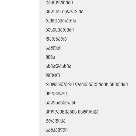
ᲒᲐᲛᲝᲤᲔᲜᲔᲑᲘ
ᲕᲘᲓᲔᲝ ᲒᲐᲚᲔᲠᲔᲐ
ᲠᲔᲡᲢᲐᲕᲠᲐᲪᲘᲐ
ᲐᲥᲡᲔᲡᲣᲐᲠᲔᲑᲘ
ᲤᲔᲠᲬᲔᲠᲐ
ᲡᲐᲛᲝᲡᲘ
ᲛᲘᲜᲐ
ᲡᲮᲕᲐᲓᲐᲡᲮᲕᲐ
ᲤᲝᲢᲝ
ᲠᲘᲢᲣᲐᲚᲣᲠᲘ ᲓᲐᲜᲘᲨᲜᲣᲚᲔᲑᲘᲡ ᲜᲘᲕᲗᲔᲑᲘ
ᲥᲡᲝᲕᲘᲚᲘ
ᲮᲔᲚᲜᲐᲬᲔᲠᲔᲑᲘ
ᲙᲝᲚᲔᲥᲪᲘᲔᲑᲘᲡ ᲘᲡᲢᲝᲠᲘᲐ
ᲒᲠᲐᲤᲘᲙᲐ
ᲡᲐᲛᲙᲐᲣᲚᲘ