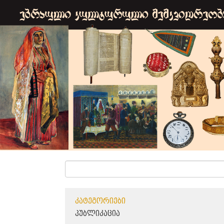
ᲙᲐᲢᲔᲒᲝᲠᲘᲔᲑᲘ
ᲞᲣᲑᲚᲘᲙᲐᲪᲘᲐ