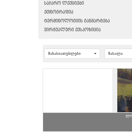
ᲡᲐᲯᲐᲠᲝ ᲚᲔᲥᲪᲘᲔᲑᲘ
ᲔᲗᲜᲝᲒᲠᲐᲤᲘᲐ
ᲢᲔᲠᲛᲘᲜᲝᲚᲝᲒᲘᲘᲡ ᲒᲐᲜᲛᲐᲠᲢᲔᲑᲐ
ᲕᲘᲠᲢᲣᲐᲚᲣᲠᲘ ᲔᲥᲡᲞᲝᲖᲘᲪᲘᲐ
მახასიათებლები
მასალა
ლო