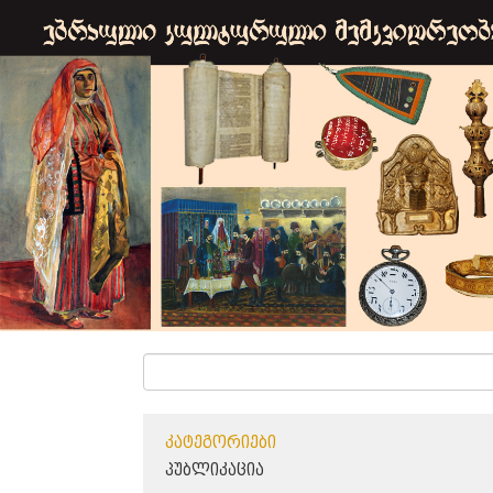
ᲙᲐᲢᲔᲒᲝᲠᲘᲔᲑᲘ
ᲞᲣᲑᲚᲘᲙᲐᲪᲘᲐ