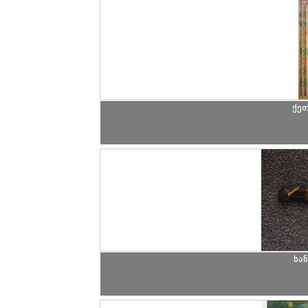
ქეთ
ხა