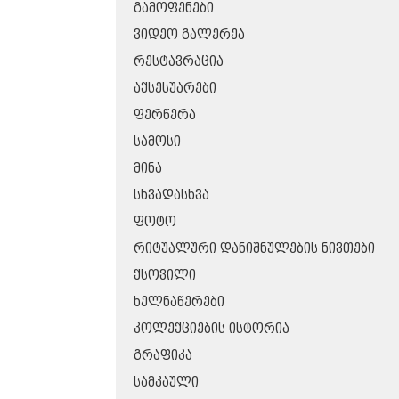
ᲒᲐᲛᲝᲤᲔᲜᲔᲑᲘ
ᲕᲘᲓᲔᲝ ᲒᲐᲚᲔᲠᲔᲐ
ᲠᲔᲡᲢᲐᲕᲠᲐᲪᲘᲐ
ᲐᲥᲡᲔᲡᲣᲐᲠᲔᲑᲘ
ᲤᲔᲠᲬᲔᲠᲐ
ᲡᲐᲛᲝᲡᲘ
ᲛᲘᲜᲐ
ᲡᲮᲕᲐᲓᲐᲡᲮᲕᲐ
ᲤᲝᲢᲝ
ᲠᲘᲢᲣᲐᲚᲣᲠᲘ ᲓᲐᲜᲘᲨᲜᲣᲚᲔᲑᲘᲡ ᲜᲘᲕᲗᲔᲑᲘ
ᲥᲡᲝᲕᲘᲚᲘ
ᲮᲔᲚᲜᲐᲬᲔᲠᲔᲑᲘ
ᲙᲝᲚᲔᲥᲪᲘᲔᲑᲘᲡ ᲘᲡᲢᲝᲠᲘᲐ
ᲒᲠᲐᲤᲘᲙᲐ
ᲡᲐᲛᲙᲐᲣᲚᲘ