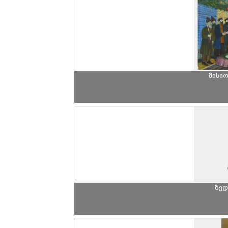
მისიო
ზედ