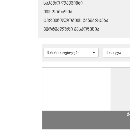
ᲡᲐᲯᲐᲠᲝ ᲚᲔᲥᲪᲘᲔᲑᲘ
ᲔᲗᲜᲝᲒᲠᲐᲤᲘᲐ
ᲢᲔᲠᲛᲘᲜᲝᲚᲝᲒᲘᲘᲡ ᲒᲐᲜᲛᲐᲠᲢᲔᲑᲐ
ᲕᲘᲠᲢᲣᲐᲚᲣᲠᲘ ᲔᲥᲡᲞᲝᲖᲘᲪᲘᲐ
მახასიათებლები
მასალა
ქ