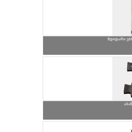
მდიდარი ე
აბა