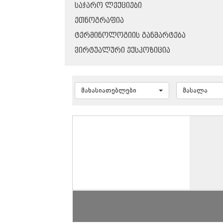
ᲡᲐᲯᲐᲠᲝ ᲚᲔᲥᲪᲘᲔᲑᲘ
ᲔᲗᲜᲝᲒᲠᲐᲤᲘᲐ
ᲢᲔᲠᲛᲘᲜᲝᲚᲝᲒᲘᲘᲡ ᲒᲐᲜᲛᲐᲠᲢᲔᲑᲐ
ᲕᲘᲠᲢᲣᲐᲚᲣᲠᲘ ᲔᲥᲡᲞᲝᲖᲘᲪᲘᲐ
მახასიათებლები
მასალა