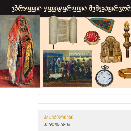
ᲙᲐᲢᲔᲒᲝᲠᲘᲔᲑᲘ
ᲞᲣᲑᲚᲘᲙᲐᲪᲘᲐ