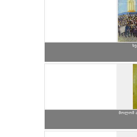
ხე
შოლომ ა