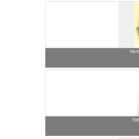
სტა
სე