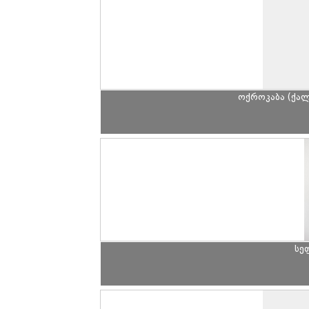
ოქროკაბა (ქალ
სე