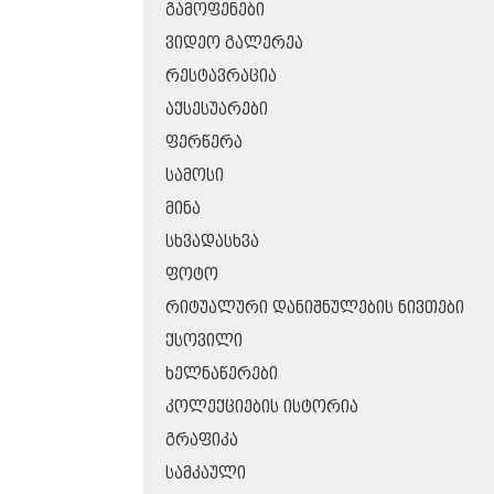
ᲒᲐᲛᲝᲤᲔᲜᲔᲑᲘ
ᲕᲘᲓᲔᲝ ᲒᲐᲚᲔᲠᲔᲐ
ᲠᲔᲡᲢᲐᲕᲠᲐᲪᲘᲐ
ᲐᲥᲡᲔᲡᲣᲐᲠᲔᲑᲘ
ᲤᲔᲠᲬᲔᲠᲐ
ᲡᲐᲛᲝᲡᲘ
ᲛᲘᲜᲐ
ᲡᲮᲕᲐᲓᲐᲡᲮᲕᲐ
ᲤᲝᲢᲝ
ᲠᲘᲢᲣᲐᲚᲣᲠᲘ ᲓᲐᲜᲘᲨᲜᲣᲚᲔᲑᲘᲡ ᲜᲘᲕᲗᲔᲑᲘ
ᲥᲡᲝᲕᲘᲚᲘ
ᲮᲔᲚᲜᲐᲬᲔᲠᲔᲑᲘ
ᲙᲝᲚᲔᲥᲪᲘᲔᲑᲘᲡ ᲘᲡᲢᲝᲠᲘᲐ
ᲒᲠᲐᲤᲘᲙᲐ
ᲡᲐᲛᲙᲐᲣᲚᲘ