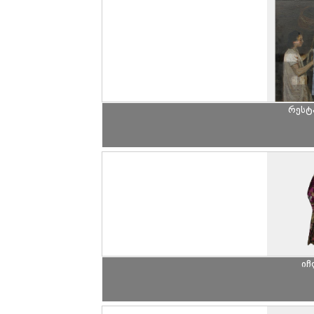
რესტ
იჩ