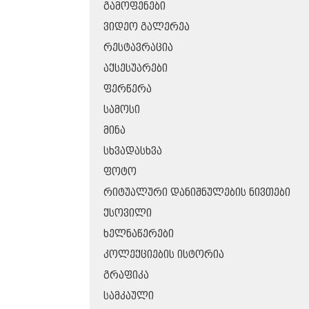
ᲒᲐᲛᲝᲤᲔᲜᲔᲑᲘ
ᲕᲘᲓᲔᲝ ᲒᲐᲚᲔᲠᲔᲐ
ᲠᲔᲡᲢᲐᲕᲠᲐᲪᲘᲐ
ᲐᲥᲡᲔᲡᲣᲐᲠᲔᲑᲘ
ᲤᲔᲠᲬᲔᲠᲐ
ᲡᲐᲛᲝᲡᲘ
ᲛᲘᲜᲐ
ᲡᲮᲕᲐᲓᲐᲡᲮᲕᲐ
ᲤᲝᲢᲝ
ᲠᲘᲢᲣᲐᲚᲣᲠᲘ ᲓᲐᲜᲘᲨᲜᲣᲚᲔᲑᲘᲡ ᲜᲘᲕᲗᲔᲑᲘ
ᲥᲡᲝᲕᲘᲚᲘ
ᲮᲔᲚᲜᲐᲬᲔᲠᲔᲑᲘ
ᲙᲝᲚᲔᲥᲪᲘᲔᲑᲘᲡ ᲘᲡᲢᲝᲠᲘᲐ
ᲒᲠᲐᲤᲘᲙᲐ
ᲡᲐᲛᲙᲐᲣᲚᲘ