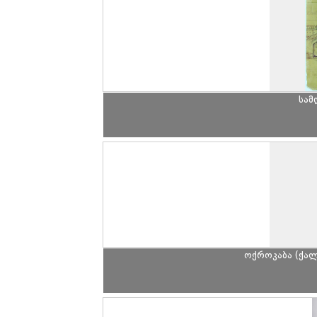
სამ
ოქროკაბა (ქალ