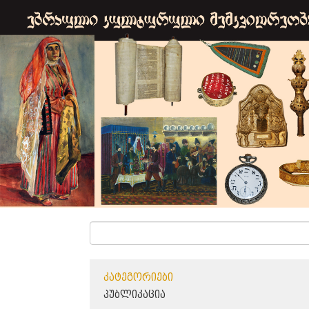
ᲙᲐᲢᲔᲒᲝᲠᲘᲔᲑᲘ
ᲞᲣᲑᲚᲘᲙᲐᲪᲘᲐ