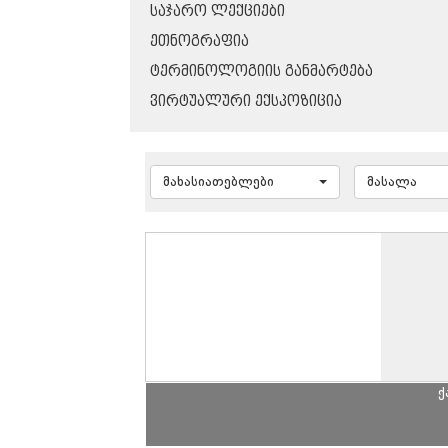
ᲡᲐᲯᲐᲠᲝ ᲚᲔᲥᲪᲘᲔᲑᲘ
ᲔᲗᲜᲝᲒᲠᲐᲤᲘᲐ
ᲢᲔᲠᲛᲘᲜᲝᲚᲝᲒᲘᲘᲡ ᲒᲐᲜᲛᲐᲠᲢᲔᲑᲐ
ᲕᲘᲠᲢᲣᲐᲚᲣᲠᲘ ᲔᲥᲡᲞᲝᲖᲘᲪᲘᲐ
მახასიათებლები
მასალა
ქ