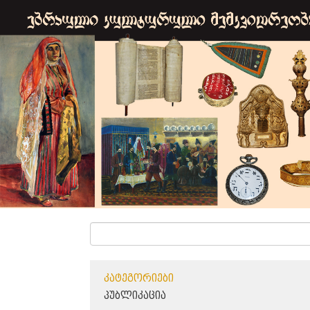
ᲙᲐᲢᲔᲒᲝᲠᲘᲔᲑᲘ
ᲞᲣᲑᲚᲘᲙᲐᲪᲘᲐ