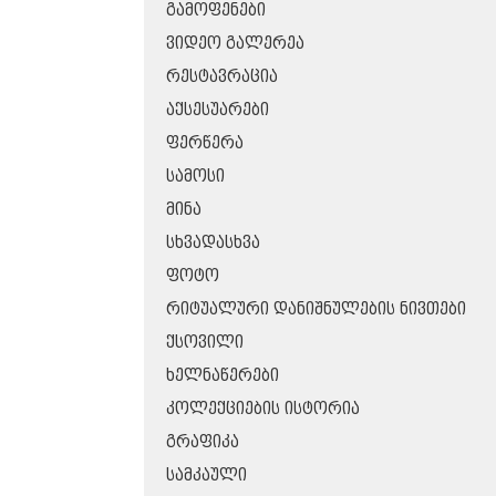
ᲒᲐᲛᲝᲤᲔᲜᲔᲑᲘ
ᲕᲘᲓᲔᲝ ᲒᲐᲚᲔᲠᲔᲐ
ᲠᲔᲡᲢᲐᲕᲠᲐᲪᲘᲐ
ᲐᲥᲡᲔᲡᲣᲐᲠᲔᲑᲘ
ᲤᲔᲠᲬᲔᲠᲐ
ᲡᲐᲛᲝᲡᲘ
ᲛᲘᲜᲐ
ᲡᲮᲕᲐᲓᲐᲡᲮᲕᲐ
ᲤᲝᲢᲝ
ᲠᲘᲢᲣᲐᲚᲣᲠᲘ ᲓᲐᲜᲘᲨᲜᲣᲚᲔᲑᲘᲡ ᲜᲘᲕᲗᲔᲑᲘ
ᲥᲡᲝᲕᲘᲚᲘ
ᲮᲔᲚᲜᲐᲬᲔᲠᲔᲑᲘ
ᲙᲝᲚᲔᲥᲪᲘᲔᲑᲘᲡ ᲘᲡᲢᲝᲠᲘᲐ
ᲒᲠᲐᲤᲘᲙᲐ
ᲡᲐᲛᲙᲐᲣᲚᲘ