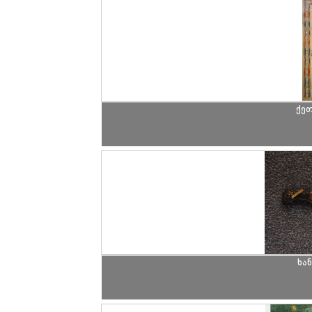
ქეთ
ხა