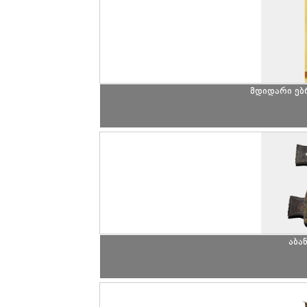
მდიდარი ე
აბა