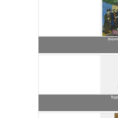
მისიო
ზედ