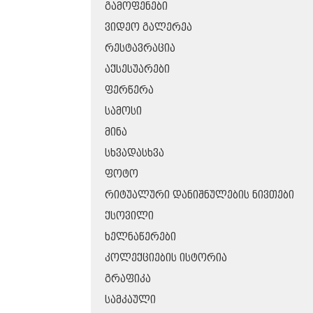
ᲒᲐᲛᲝᲤᲔᲜᲔᲑᲘ
ᲕᲘᲓᲔᲝ ᲒᲐᲚᲔᲠᲔᲐ
ᲠᲔᲡᲢᲐᲕᲠᲐᲪᲘᲐ
ᲐᲥᲡᲔᲡᲣᲐᲠᲔᲑᲘ
ᲤᲔᲠᲬᲔᲠᲐ
ᲡᲐᲛᲝᲡᲘ
ᲛᲘᲜᲐ
ᲡᲮᲕᲐᲓᲐᲡᲮᲕᲐ
ᲤᲝᲢᲝ
ᲠᲘᲢᲣᲐᲚᲣᲠᲘ ᲓᲐᲜᲘᲨᲜᲣᲚᲔᲑᲘᲡ ᲜᲘᲕᲗᲔᲑᲘ
ᲥᲡᲝᲕᲘᲚᲘ
ᲮᲔᲚᲜᲐᲬᲔᲠᲔᲑᲘ
ᲙᲝᲚᲔᲥᲪᲘᲔᲑᲘᲡ ᲘᲡᲢᲝᲠᲘᲐ
ᲒᲠᲐᲤᲘᲙᲐ
ᲡᲐᲛᲙᲐᲣᲚᲘ