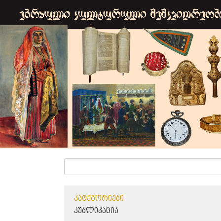
ᲙᲐᲢᲔᲒᲝᲠᲘᲔᲑᲘ
ᲞᲣᲑᲚᲘᲙᲐᲪᲘᲐ