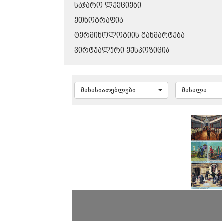
ᲡᲐᲯᲐᲠᲝ ᲚᲔᲥᲪᲘᲔᲑᲘ
ᲔᲗᲜᲝᲒᲠᲐᲤᲘᲐ
ᲢᲔᲠᲛᲘᲜᲝᲚᲝᲒᲘᲘᲡ ᲒᲐᲜᲛᲐᲠᲢᲔᲑᲐ
ᲕᲘᲠᲢᲣᲐᲚᲣᲠᲘ ᲔᲥᲡᲞᲝᲖᲘᲪᲘᲐ
მახასიათებლები
მასალა