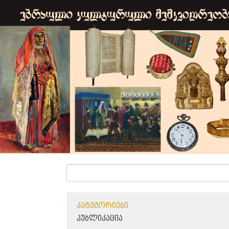
ᲙᲐᲢᲔᲒᲝᲠᲘᲔᲑᲘ
ᲞᲣᲑᲚᲘᲙᲐᲪᲘᲐ