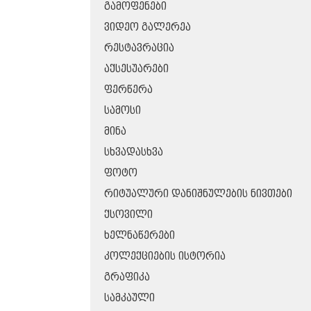
ᲒᲐᲛᲝᲤᲔᲜᲔᲑᲘ
ᲕᲘᲓᲔᲝ ᲒᲐᲚᲔᲠᲔᲐ
ᲠᲔᲡᲢᲐᲕᲠᲐᲪᲘᲐ
ᲐᲥᲡᲔᲡᲣᲐᲠᲔᲑᲘ
ᲤᲔᲠᲬᲔᲠᲐ
ᲡᲐᲛᲝᲡᲘ
ᲛᲘᲜᲐ
ᲡᲮᲕᲐᲓᲐᲡᲮᲕᲐ
ᲤᲝᲢᲝ
ᲠᲘᲢᲣᲐᲚᲣᲠᲘ ᲓᲐᲜᲘᲨᲜᲣᲚᲔᲑᲘᲡ ᲜᲘᲕᲗᲔᲑᲘ
ᲥᲡᲝᲕᲘᲚᲘ
ᲮᲔᲚᲜᲐᲬᲔᲠᲔᲑᲘ
ᲙᲝᲚᲔᲥᲪᲘᲔᲑᲘᲡ ᲘᲡᲢᲝᲠᲘᲐ
ᲒᲠᲐᲤᲘᲙᲐ
ᲡᲐᲛᲙᲐᲣᲚᲘ