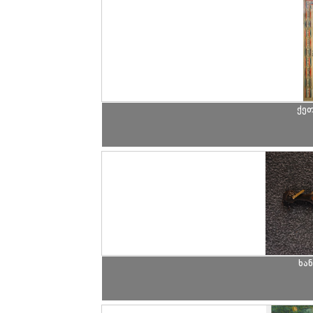
ქეთ
ხა