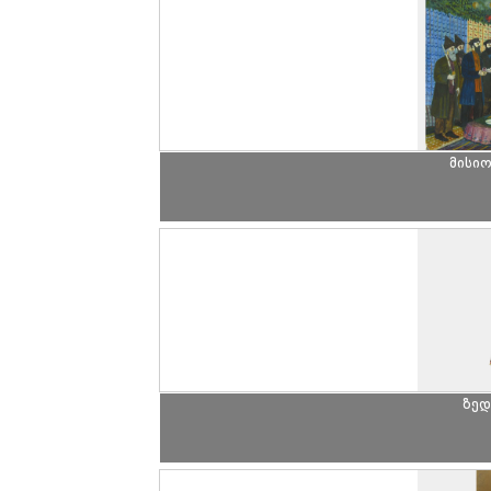
მისიო
ზედ