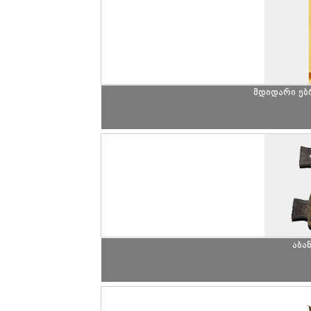
მდიდარი ე
აბა