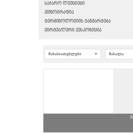
ᲡᲐᲯᲐᲠᲝ ᲚᲔᲥᲪᲘᲔᲑᲘ
ᲔᲗᲜᲝᲒᲠᲐᲤᲘᲐ
ᲢᲔᲠᲛᲘᲜᲝᲚᲝᲒᲘᲘᲡ ᲒᲐᲜᲛᲐᲠᲢᲔᲑᲐ
ᲕᲘᲠᲢᲣᲐᲚᲣᲠᲘ ᲔᲥᲡᲞᲝᲖᲘᲪᲘᲐ
მახასიათებლები
მასალა
ქ