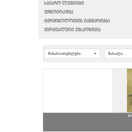
ᲡᲐᲯᲐᲠᲝ ᲚᲔᲥᲪᲘᲔᲑᲘ
ᲔᲗᲜᲝᲒᲠᲐᲤᲘᲐ
ᲢᲔᲠᲛᲘᲜᲝᲚᲝᲒᲘᲘᲡ ᲒᲐᲜᲛᲐᲠᲢᲔᲑᲐ
ᲕᲘᲠᲢᲣᲐᲚᲣᲠᲘ ᲔᲥᲡᲞᲝᲖᲘᲪᲘᲐ
მახასიათებლები
მასალა
მ