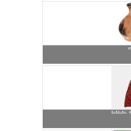
თ
ნაზნაზი.