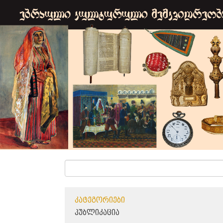
ᲙᲐᲢᲔᲒᲝᲠᲘᲔᲑᲘ
ᲞᲣᲑᲚᲘᲙᲐᲪᲘᲐ