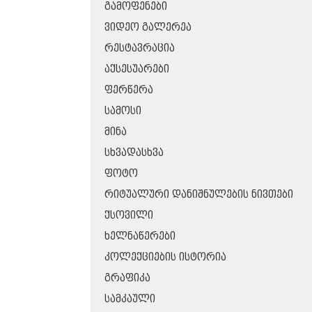
ᲒᲐᲛᲝᲤᲔᲜᲔᲑᲘ
ᲕᲘᲓᲔᲝ ᲒᲐᲚᲔᲠᲔᲐ
ᲠᲔᲡᲢᲐᲕᲠᲐᲪᲘᲐ
ᲐᲥᲡᲔᲡᲣᲐᲠᲔᲑᲘ
ᲤᲔᲠᲬᲔᲠᲐ
ᲡᲐᲛᲝᲡᲘ
ᲛᲘᲜᲐ
ᲡᲮᲕᲐᲓᲐᲡᲮᲕᲐ
ᲤᲝᲢᲝ
ᲠᲘᲢᲣᲐᲚᲣᲠᲘ ᲓᲐᲜᲘᲨᲜᲣᲚᲔᲑᲘᲡ ᲜᲘᲕᲗᲔᲑᲘ
ᲥᲡᲝᲕᲘᲚᲘ
ᲮᲔᲚᲜᲐᲬᲔᲠᲔᲑᲘ
ᲙᲝᲚᲔᲥᲪᲘᲔᲑᲘᲡ ᲘᲡᲢᲝᲠᲘᲐ
ᲒᲠᲐᲤᲘᲙᲐ
ᲡᲐᲛᲙᲐᲣᲚᲘ