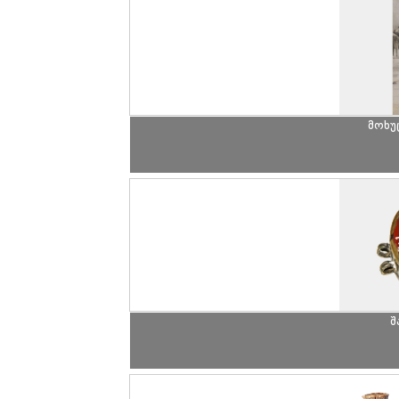
მოხუ
შ