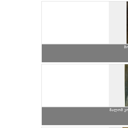
მ
შალომ კ