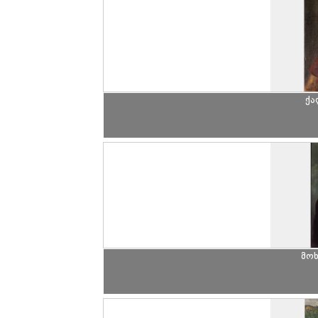
ქა
მო