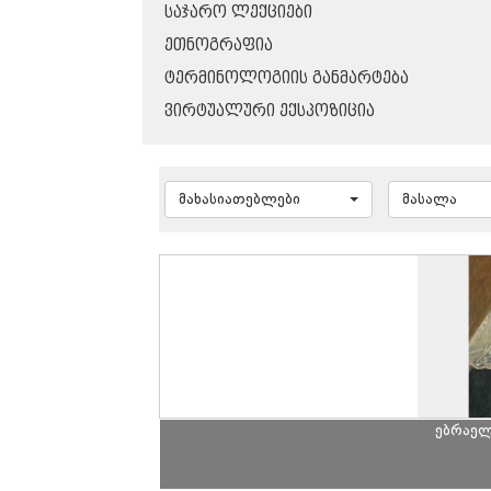
ᲡᲐᲯᲐᲠᲝ ᲚᲔᲥᲪᲘᲔᲑᲘ
ᲔᲗᲜᲝᲒᲠᲐᲤᲘᲐ
ᲢᲔᲠᲛᲘᲜᲝᲚᲝᲒᲘᲘᲡ ᲒᲐᲜᲛᲐᲠᲢᲔᲑᲐ
ᲕᲘᲠᲢᲣᲐᲚᲣᲠᲘ ᲔᲥᲡᲞᲝᲖᲘᲪᲘᲐ
მახასიათებლები
მასალა
ებრაელ