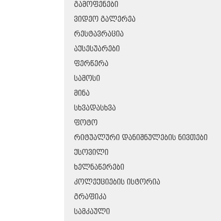
ᲒᲐᲛᲝᲤᲔᲜᲔᲑᲘ
ᲕᲘᲓᲔᲝ ᲒᲐᲚᲔᲠᲔᲐ
ᲠᲔᲡᲢᲐᲕᲠᲐᲪᲘᲐ
ᲐᲥᲡᲔᲡᲣᲐᲠᲔᲑᲘ
ᲤᲔᲠᲬᲔᲠᲐ
ᲡᲐᲛᲝᲡᲘ
ᲛᲘᲜᲐ
ᲡᲮᲕᲐᲓᲐᲡᲮᲕᲐ
ᲤᲝᲢᲝ
ᲠᲘᲢᲣᲐᲚᲣᲠᲘ ᲓᲐᲜᲘᲨᲜᲣᲚᲔᲑᲘᲡ ᲜᲘᲕᲗᲔᲑᲘ
ᲥᲡᲝᲕᲘᲚᲘ
ᲮᲔᲚᲜᲐᲬᲔᲠᲔᲑᲘ
ᲙᲝᲚᲔᲥᲪᲘᲔᲑᲘᲡ ᲘᲡᲢᲝᲠᲘᲐ
ᲒᲠᲐᲤᲘᲙᲐ
ᲡᲐᲛᲙᲐᲣᲚᲘ