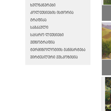
ᲮᲔᲚᲜᲐᲬᲔᲠᲔᲑᲘ
ᲙᲝᲚᲔᲥᲪᲘᲔᲑᲘᲡ ᲘᲡᲢᲝᲠᲘᲐ
ᲒᲠᲐᲤᲘᲙᲐ
ᲡᲐᲛᲙᲐᲣᲚᲘ
ᲡᲐᲯᲐᲠᲝ ᲚᲔᲥᲪᲘᲔᲑᲘ
ᲔᲗᲜᲝᲒᲠᲐᲤᲘᲐ
ᲢᲔᲠᲛᲘᲜᲝᲚᲝᲒᲘᲘᲡ ᲒᲐᲜᲛᲐᲠᲢᲔᲑᲐ
ᲕᲘᲠᲢᲣᲐᲚᲣᲠᲘ ᲔᲥᲡᲞᲝᲖᲘᲪᲘᲐ