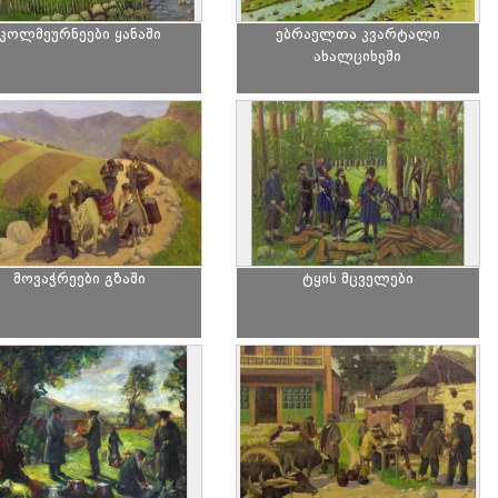
კოლმეურნეები ყანაში
ებრაელთა კვარტალი
ახალციხეში
მოვაჭრეები გზაში
ტყის მცველები