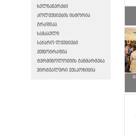
ᲮᲔᲚᲜᲐᲬᲔᲠᲔᲑᲘ
ᲙᲝᲚᲔᲥᲪᲘᲔᲑᲘᲡ ᲘᲡᲢᲝᲠᲘᲐ
ᲒᲠᲐᲤᲘᲙᲐ
ᲡᲐᲛᲙᲐᲣᲚᲘ
ᲡᲐᲯᲐᲠᲝ ᲚᲔᲥᲪᲘᲔᲑᲘ
ᲔᲗᲜᲝᲒᲠᲐᲤᲘᲐ
ᲢᲔᲠᲛᲘᲜᲝᲚᲝᲒᲘᲘᲡ ᲒᲐᲜᲛᲐᲠᲢᲔᲑᲐ
ᲕᲘᲠᲢᲣᲐᲚᲣᲠᲘ ᲔᲥᲡᲞᲝᲖᲘᲪᲘᲐ
გ