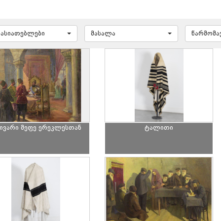
ხასიათებლები
მასალა
წარმომ
ჩივარი მეფე ერეკლესთან
ტალითი