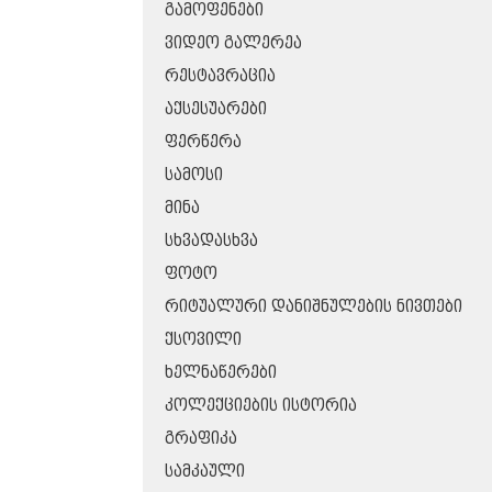
ᲒᲐᲛᲝᲤᲔᲜᲔᲑᲘ
ᲕᲘᲓᲔᲝ ᲒᲐᲚᲔᲠᲔᲐ
ᲠᲔᲡᲢᲐᲕᲠᲐᲪᲘᲐ
ᲐᲥᲡᲔᲡᲣᲐᲠᲔᲑᲘ
ᲤᲔᲠᲬᲔᲠᲐ
ᲡᲐᲛᲝᲡᲘ
ᲛᲘᲜᲐ
ᲡᲮᲕᲐᲓᲐᲡᲮᲕᲐ
ᲤᲝᲢᲝ
ᲠᲘᲢᲣᲐᲚᲣᲠᲘ ᲓᲐᲜᲘᲨᲜᲣᲚᲔᲑᲘᲡ ᲜᲘᲕᲗᲔᲑᲘ
ᲥᲡᲝᲕᲘᲚᲘ
ᲮᲔᲚᲜᲐᲬᲔᲠᲔᲑᲘ
ᲙᲝᲚᲔᲥᲪᲘᲔᲑᲘᲡ ᲘᲡᲢᲝᲠᲘᲐ
ᲒᲠᲐᲤᲘᲙᲐ
ᲡᲐᲛᲙᲐᲣᲚᲘ