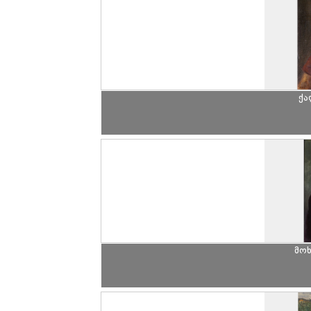
ქა
მო