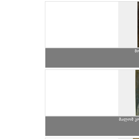
მ
შალომ კ