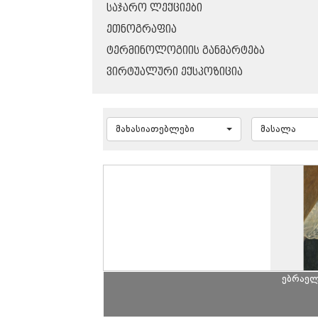
ᲡᲐᲯᲐᲠᲝ ᲚᲔᲥᲪᲘᲔᲑᲘ
ᲔᲗᲜᲝᲒᲠᲐᲤᲘᲐ
ᲢᲔᲠᲛᲘᲜᲝᲚᲝᲒᲘᲘᲡ ᲒᲐᲜᲛᲐᲠᲢᲔᲑᲐ
ᲕᲘᲠᲢᲣᲐᲚᲣᲠᲘ ᲔᲥᲡᲞᲝᲖᲘᲪᲘᲐ
მახასიათებლები
მასალა
ებრაელ