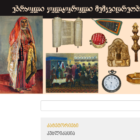
ᲙᲐᲢᲔᲒᲝᲠᲘᲔᲑᲘ
ᲞᲣᲑᲚᲘᲙᲐᲪᲘᲐ