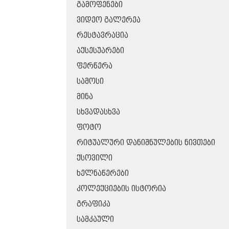
ᲒᲐᲛᲝᲤᲔᲜᲔᲑᲘ
ᲕᲘᲓᲔᲝ ᲒᲐᲚᲔᲠᲔᲐ
ᲠᲔᲡᲢᲐᲕᲠᲐᲪᲘᲐ
ᲐᲥᲡᲔᲡᲣᲐᲠᲔᲑᲘ
ᲤᲔᲠᲬᲔᲠᲐ
ᲡᲐᲛᲝᲡᲘ
ᲛᲘᲜᲐ
ᲡᲮᲕᲐᲓᲐᲡᲮᲕᲐ
ᲤᲝᲢᲝ
ᲠᲘᲢᲣᲐᲚᲣᲠᲘ ᲓᲐᲜᲘᲨᲜᲣᲚᲔᲑᲘᲡ ᲜᲘᲕᲗᲔᲑᲘ
ᲥᲡᲝᲕᲘᲚᲘ
ᲮᲔᲚᲜᲐᲬᲔᲠᲔᲑᲘ
ᲙᲝᲚᲔᲥᲪᲘᲔᲑᲘᲡ ᲘᲡᲢᲝᲠᲘᲐ
ᲒᲠᲐᲤᲘᲙᲐ
ᲡᲐᲛᲙᲐᲣᲚᲘ