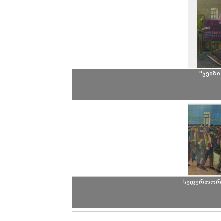
"ჯეიზი
სეფერთორი