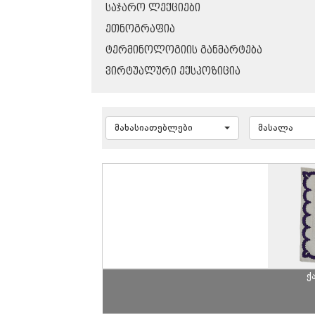
ᲡᲐᲯᲐᲠᲝ ᲚᲔᲥᲪᲘᲔᲑᲘ
ᲔᲗᲜᲝᲒᲠᲐᲤᲘᲐ
ᲢᲔᲠᲛᲘᲜᲝᲚᲝᲒᲘᲘᲡ ᲒᲐᲜᲛᲐᲠᲢᲔᲑᲐ
ᲕᲘᲠᲢᲣᲐᲚᲣᲠᲘ ᲔᲥᲡᲞᲝᲖᲘᲪᲘᲐ
მახასიათებლები
მასალა
ქ