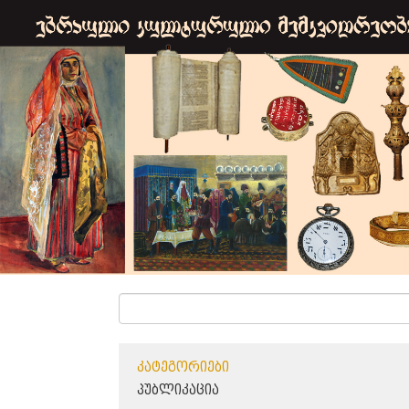
ᲙᲐᲢᲔᲒᲝᲠᲘᲔᲑᲘ
ᲞᲣᲑᲚᲘᲙᲐᲪᲘᲐ