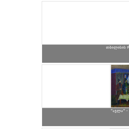
თბილისის რ
"აჯლა" -