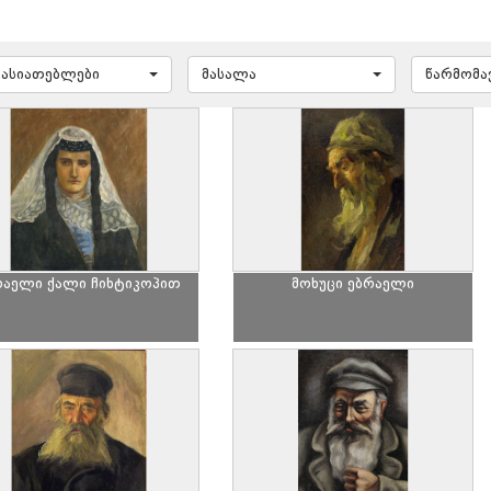
ხასიათებლები
მასალა
წარმომ
რაელი ქალი ჩიხტიკოპით
მოხუცი ებრაელი