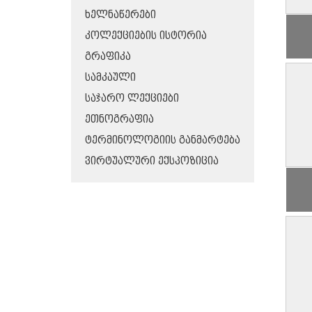
ᲮᲔᲚᲜᲐᲬᲔᲠᲔᲑᲘ
ᲙᲝᲚᲔᲥᲪᲘᲔᲑᲘᲡ ᲘᲡᲢᲝᲠᲘᲐ
ᲒᲠᲐᲤᲘᲙᲐ
ᲡᲐᲛᲙᲐᲣᲚᲘ
ᲡᲐᲯᲐᲠᲝ ᲚᲔᲥᲪᲘᲔᲑᲘ
ᲔᲗᲜᲝᲒᲠᲐᲤᲘᲐ
ᲢᲔᲠᲛᲘᲜᲝᲚᲝᲒᲘᲘᲡ ᲒᲐᲜᲛᲐᲠᲢᲔᲑᲐ
ᲕᲘᲠᲢᲣᲐᲚᲣᲠᲘ ᲔᲥᲡᲞᲝᲖᲘᲪᲘᲐ