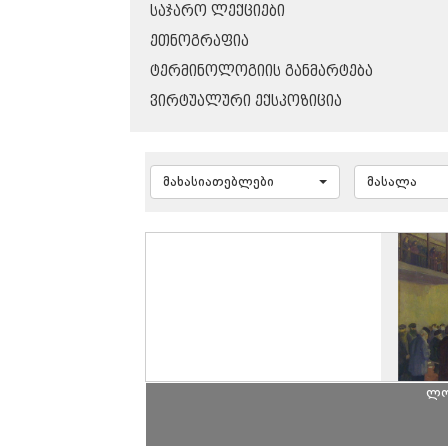
ᲡᲐᲯᲐᲠᲝ ᲚᲔᲥᲪᲘᲔᲑᲘ
ᲔᲗᲜᲝᲒᲠᲐᲤᲘᲐ
ᲢᲔᲠᲛᲘᲜᲝᲚᲝᲒᲘᲘᲡ ᲒᲐᲜᲛᲐᲠᲢᲔᲑᲐ
ᲕᲘᲠᲢᲣᲐᲚᲣᲠᲘ ᲔᲥᲡᲞᲝᲖᲘᲪᲘᲐ
მახასიათებლები
მასალა
ლო