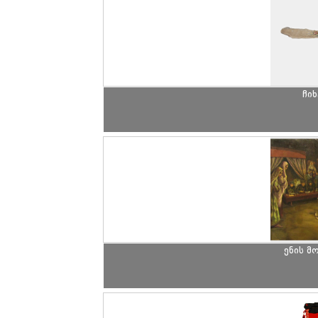
ჩი
ენის მ