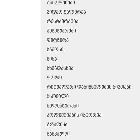
ᲒᲐᲛᲝᲤᲔᲜᲔᲑᲘ
ᲕᲘᲓᲔᲝ ᲒᲐᲚᲔᲠᲔᲐ
ᲠᲔᲡᲢᲐᲕᲠᲐᲪᲘᲐ
ᲐᲥᲡᲔᲡᲣᲐᲠᲔᲑᲘ
ᲤᲔᲠᲬᲔᲠᲐ
ᲡᲐᲛᲝᲡᲘ
ᲛᲘᲜᲐ
ᲡᲮᲕᲐᲓᲐᲡᲮᲕᲐ
ᲤᲝᲢᲝ
ᲠᲘᲢᲣᲐᲚᲣᲠᲘ ᲓᲐᲜᲘᲨᲜᲣᲚᲔᲑᲘᲡ ᲜᲘᲕᲗᲔᲑᲘ
ᲥᲡᲝᲕᲘᲚᲘ
ᲮᲔᲚᲜᲐᲬᲔᲠᲔᲑᲘ
ᲙᲝᲚᲔᲥᲪᲘᲔᲑᲘᲡ ᲘᲡᲢᲝᲠᲘᲐ
ᲒᲠᲐᲤᲘᲙᲐ
ᲡᲐᲛᲙᲐᲣᲚᲘ