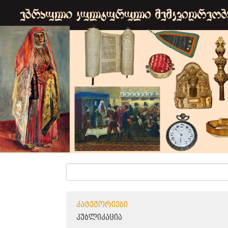
ᲙᲐᲢᲔᲒᲝᲠᲘᲔᲑᲘ
ᲞᲣᲑᲚᲘᲙᲐᲪᲘᲐ