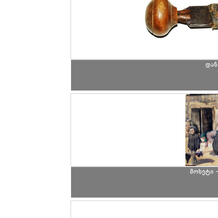
დან
შოხეტი 