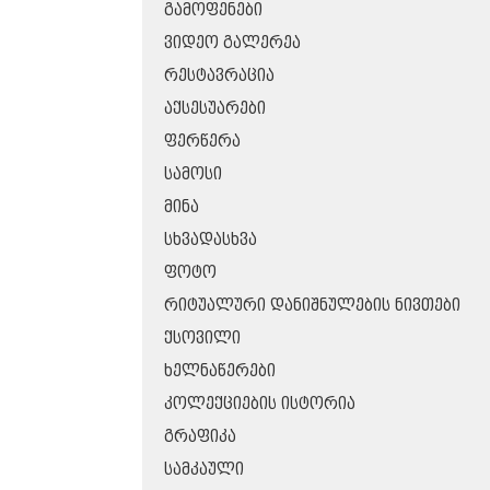
ᲒᲐᲛᲝᲤᲔᲜᲔᲑᲘ
ᲕᲘᲓᲔᲝ ᲒᲐᲚᲔᲠᲔᲐ
ᲠᲔᲡᲢᲐᲕᲠᲐᲪᲘᲐ
ᲐᲥᲡᲔᲡᲣᲐᲠᲔᲑᲘ
ᲤᲔᲠᲬᲔᲠᲐ
ᲡᲐᲛᲝᲡᲘ
ᲛᲘᲜᲐ
ᲡᲮᲕᲐᲓᲐᲡᲮᲕᲐ
ᲤᲝᲢᲝ
ᲠᲘᲢᲣᲐᲚᲣᲠᲘ ᲓᲐᲜᲘᲨᲜᲣᲚᲔᲑᲘᲡ ᲜᲘᲕᲗᲔᲑᲘ
ᲥᲡᲝᲕᲘᲚᲘ
ᲮᲔᲚᲜᲐᲬᲔᲠᲔᲑᲘ
ᲙᲝᲚᲔᲥᲪᲘᲔᲑᲘᲡ ᲘᲡᲢᲝᲠᲘᲐ
ᲒᲠᲐᲤᲘᲙᲐ
ᲡᲐᲛᲙᲐᲣᲚᲘ