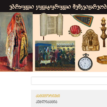
ᲙᲐᲢᲔᲒᲝᲠᲘᲔᲑᲘ
ᲞᲣᲑᲚᲘᲙᲐᲪᲘᲐ