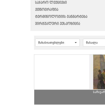
ᲡᲐᲯᲐᲠᲝ ᲚᲔᲥᲪᲘᲔᲑᲘ
ᲔᲗᲜᲝᲒᲠᲐᲤᲘᲐ
ᲢᲔᲠᲛᲘᲜᲝᲚᲝᲒᲘᲘᲡ ᲒᲐᲜᲛᲐᲠᲢᲔᲑᲐ
ᲕᲘᲠᲢᲣᲐᲚᲣᲠᲘ ᲔᲥᲡᲞᲝᲖᲘᲪᲘᲐ
მახასიათებლები
მასალა
საჩივა