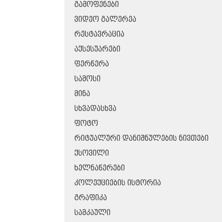
ᲒᲐᲛᲝᲤᲔᲜᲔᲑᲘ
ᲕᲘᲓᲔᲝ ᲒᲐᲚᲔᲠᲔᲐ
ᲠᲔᲡᲢᲐᲕᲠᲐᲪᲘᲐ
ᲐᲥᲡᲔᲡᲣᲐᲠᲔᲑᲘ
ᲤᲔᲠᲬᲔᲠᲐ
ᲡᲐᲛᲝᲡᲘ
ᲛᲘᲜᲐ
ᲡᲮᲕᲐᲓᲐᲡᲮᲕᲐ
ᲤᲝᲢᲝ
ᲠᲘᲢᲣᲐᲚᲣᲠᲘ ᲓᲐᲜᲘᲨᲜᲣᲚᲔᲑᲘᲡ ᲜᲘᲕᲗᲔᲑᲘ
ᲥᲡᲝᲕᲘᲚᲘ
ᲮᲔᲚᲜᲐᲬᲔᲠᲔᲑᲘ
ᲙᲝᲚᲔᲥᲪᲘᲔᲑᲘᲡ ᲘᲡᲢᲝᲠᲘᲐ
ᲒᲠᲐᲤᲘᲙᲐ
ᲡᲐᲛᲙᲐᲣᲚᲘ