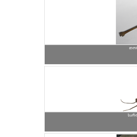
თორ
სარ