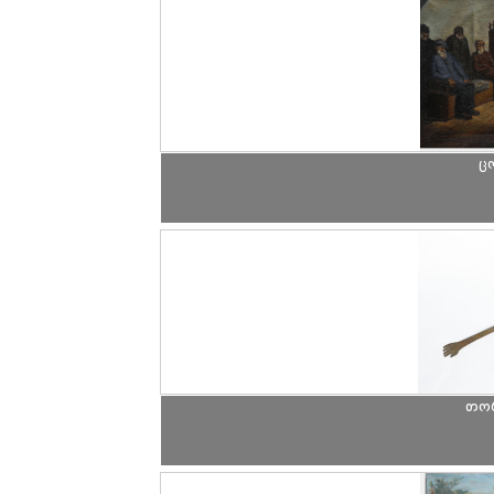
ც
თორ