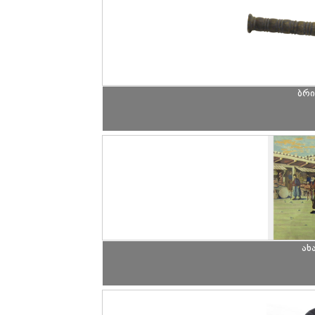
ბრი
ახ