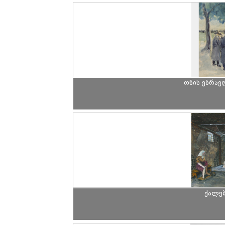
ონის ებრაე
ქალებ