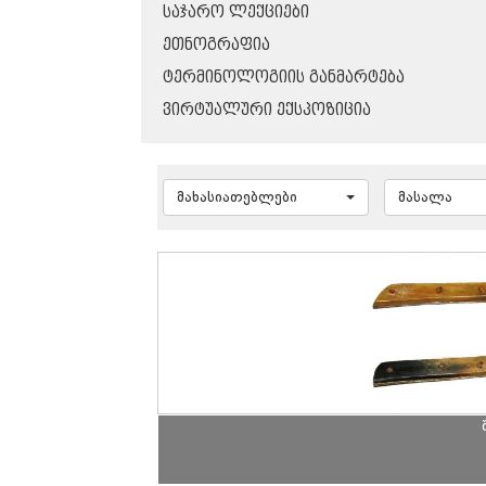
ᲡᲐᲯᲐᲠᲝ ᲚᲔᲥᲪᲘᲔᲑᲘ
ᲔᲗᲜᲝᲒᲠᲐᲤᲘᲐ
ᲢᲔᲠᲛᲘᲜᲝᲚᲝᲒᲘᲘᲡ ᲒᲐᲜᲛᲐᲠᲢᲔᲑᲐ
ᲕᲘᲠᲢᲣᲐᲚᲣᲠᲘ ᲔᲥᲡᲞᲝᲖᲘᲪᲘᲐ
მახასიათებლები
მასალა