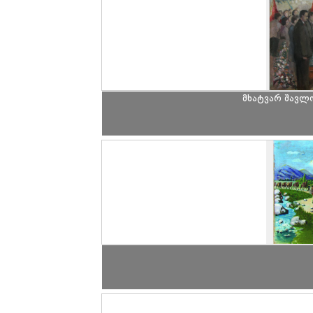
მხატვარ შავლ