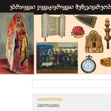
ᲙᲐᲢᲔᲒᲝᲠᲘᲔᲑᲘ
ᲞᲣᲑᲚᲘᲙᲐᲪᲘᲐ