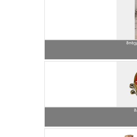
მოხუ
შ