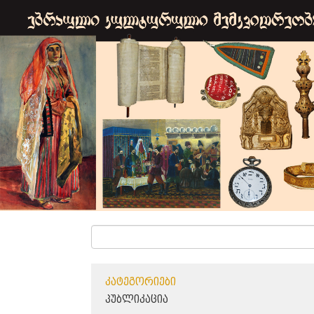
ᲙᲐᲢᲔᲒᲝᲠᲘᲔᲑᲘ
ᲞᲣᲑᲚᲘᲙᲐᲪᲘᲐ