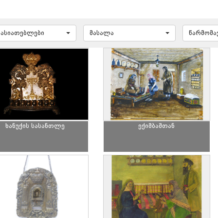
ხასიათებლები
მასალა
წარმომ
ხანუქის სასანთლე
ექიმბაშთან