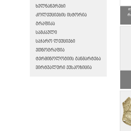
ᲮᲔᲚᲜᲐᲬᲔᲠᲔᲑᲘ
თ
რ
ᲙᲝᲚᲔᲥᲪᲘᲔᲑᲘᲡ ᲘᲡᲢᲝᲠᲘᲐ
ᲒᲠᲐᲤᲘᲙᲐ
ᲡᲐᲛᲙᲐᲣᲚᲘ
ᲡᲐᲯᲐᲠᲝ ᲚᲔᲥᲪᲘᲔᲑᲘ
ᲔᲗᲜᲝᲒᲠᲐᲤᲘᲐ
ᲢᲔᲠᲛᲘᲜᲝᲚᲝᲒᲘᲘᲡ ᲒᲐᲜᲛᲐᲠᲢᲔᲑᲐ
ᲕᲘᲠᲢᲣᲐᲚᲣᲠᲘ ᲔᲥᲡᲞᲝᲖᲘᲪᲘᲐ