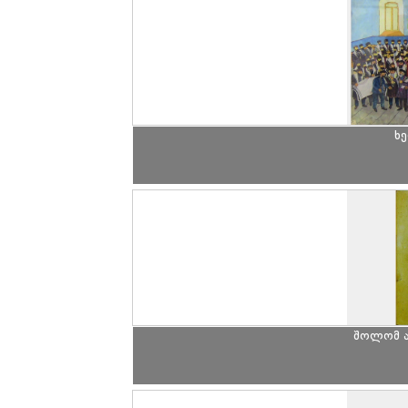
ხე
შოლომ ა