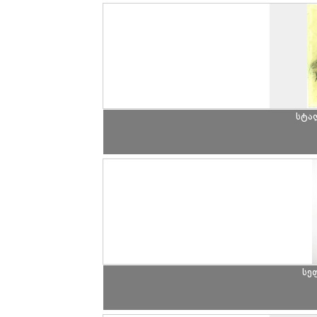
სტა
სე