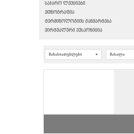
ᲡᲐᲯᲐᲠᲝ ᲚᲔᲥᲪᲘᲔᲑᲘ
ᲔᲗᲜᲝᲒᲠᲐᲤᲘᲐ
ᲢᲔᲠᲛᲘᲜᲝᲚᲝᲒᲘᲘᲡ ᲒᲐᲜᲛᲐᲠᲢᲔᲑᲐ
ᲕᲘᲠᲢᲣᲐᲚᲣᲠᲘ ᲔᲥᲡᲞᲝᲖᲘᲪᲘᲐ
მახასიათებლები
მასალა