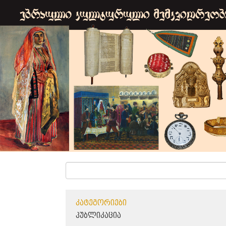
ᲙᲐᲢᲔᲒᲝᲠᲘᲔᲑᲘ
ᲞᲣᲑᲚᲘᲙᲐᲪᲘᲐ