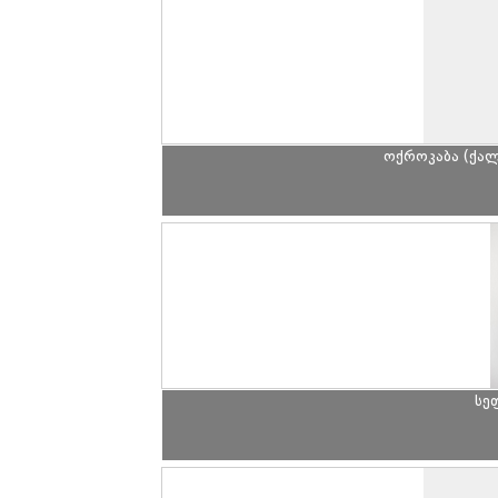
ოქროკაბა (ქალ
სე