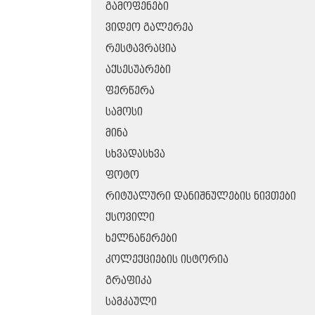
ᲒᲐᲛᲝᲤᲔᲜᲔᲑᲘ
ᲕᲘᲓᲔᲝ ᲒᲐᲚᲔᲠᲔᲐ
ᲠᲔᲡᲢᲐᲕᲠᲐᲪᲘᲐ
ᲐᲥᲡᲔᲡᲣᲐᲠᲔᲑᲘ
ᲤᲔᲠᲬᲔᲠᲐ
ᲡᲐᲛᲝᲡᲘ
ᲛᲘᲜᲐ
ᲡᲮᲕᲐᲓᲐᲡᲮᲕᲐ
ᲤᲝᲢᲝ
ᲠᲘᲢᲣᲐᲚᲣᲠᲘ ᲓᲐᲜᲘᲨᲜᲣᲚᲔᲑᲘᲡ ᲜᲘᲕᲗᲔᲑᲘ
ᲥᲡᲝᲕᲘᲚᲘ
ᲮᲔᲚᲜᲐᲬᲔᲠᲔᲑᲘ
ᲙᲝᲚᲔᲥᲪᲘᲔᲑᲘᲡ ᲘᲡᲢᲝᲠᲘᲐ
ᲒᲠᲐᲤᲘᲙᲐ
ᲡᲐᲛᲙᲐᲣᲚᲘ