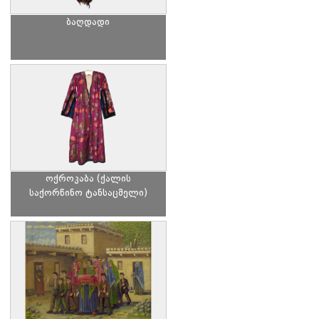
ბაღდადი
ოქროკაბა (ქალის
საქორწინო ტანსაცმელი)