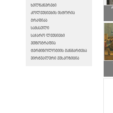
ᲮᲔᲚᲜᲐᲬᲔᲠᲔᲑᲘ
ᲙᲝᲚᲔᲥᲪᲘᲔᲑᲘᲡ ᲘᲡᲢᲝᲠᲘᲐ
ᲒᲠᲐᲤᲘᲙᲐ
ᲡᲐᲛᲙᲐᲣᲚᲘ
ᲡᲐᲯᲐᲠᲝ ᲚᲔᲥᲪᲘᲔᲑᲘ
ᲔᲗᲜᲝᲒᲠᲐᲤᲘᲐ
ᲢᲔᲠᲛᲘᲜᲝᲚᲝᲒᲘᲘᲡ ᲒᲐᲜᲛᲐᲠᲢᲔᲑᲐ
ᲕᲘᲠᲢᲣᲐᲚᲣᲠᲘ ᲔᲥᲡᲞᲝᲖᲘᲪᲘᲐ