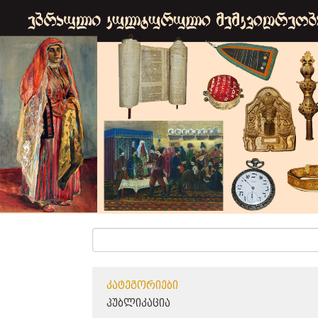
ᲙᲐᲢᲔᲒᲝᲠᲘᲔᲑᲘ
ᲞᲣᲑᲚᲘᲙᲐᲪᲘᲐ