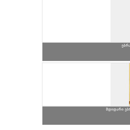
ებრ
მდიდარი ე