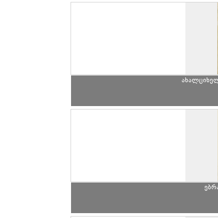
ახალციხე
ებრ