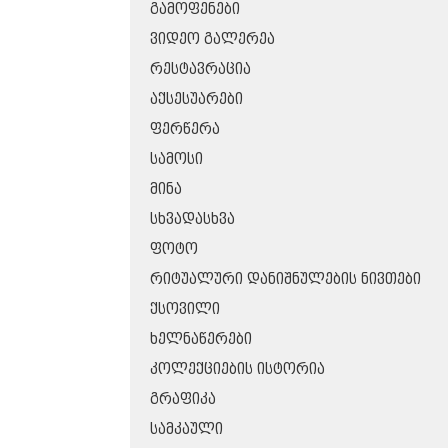
ᲒᲐᲛᲝᲤᲔᲜᲔᲑᲘ
ᲕᲘᲓᲔᲝ ᲒᲐᲚᲔᲠᲔᲐ
ᲠᲔᲡᲢᲐᲕᲠᲐᲪᲘᲐ
ᲐᲥᲡᲔᲡᲣᲐᲠᲔᲑᲘ
ᲤᲔᲠᲬᲔᲠᲐ
ᲡᲐᲛᲝᲡᲘ
ᲛᲘᲜᲐ
ᲡᲮᲕᲐᲓᲐᲡᲮᲕᲐ
ᲤᲝᲢᲝ
ᲠᲘᲢᲣᲐᲚᲣᲠᲘ ᲓᲐᲜᲘᲨᲜᲣᲚᲔᲑᲘᲡ ᲜᲘᲕᲗᲔᲑᲘ
ᲥᲡᲝᲕᲘᲚᲘ
ᲮᲔᲚᲜᲐᲬᲔᲠᲔᲑᲘ
ᲙᲝᲚᲔᲥᲪᲘᲔᲑᲘᲡ ᲘᲡᲢᲝᲠᲘᲐ
ᲒᲠᲐᲤᲘᲙᲐ
ᲡᲐᲛᲙᲐᲣᲚᲘ