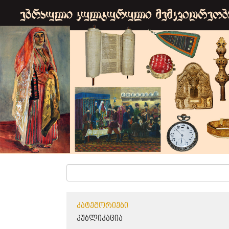
ᲙᲐᲢᲔᲒᲝᲠᲘᲔᲑᲘ
ᲞᲣᲑᲚᲘᲙᲐᲪᲘᲐ