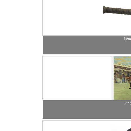
ბრი
ახ