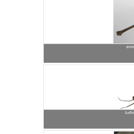
თორ
სარ