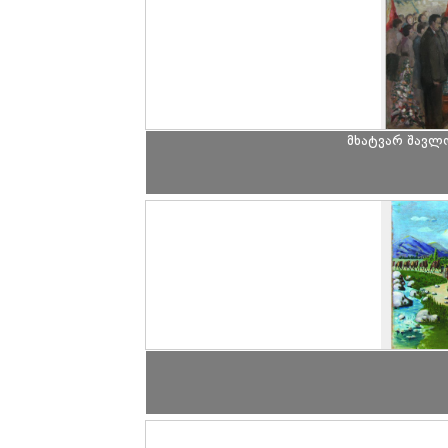
მხატვარ შავლ