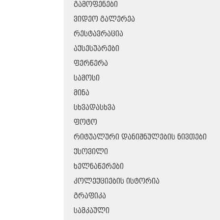
ᲒᲐᲛᲝᲤᲔᲜᲔᲑᲘ
ᲕᲘᲓᲔᲝ ᲒᲐᲚᲔᲠᲔᲐ
ᲠᲔᲡᲢᲐᲕᲠᲐᲪᲘᲐ
ᲐᲥᲡᲔᲡᲣᲐᲠᲔᲑᲘ
ᲤᲔᲠᲬᲔᲠᲐ
ᲡᲐᲛᲝᲡᲘ
ᲛᲘᲜᲐ
ᲡᲮᲕᲐᲓᲐᲡᲮᲕᲐ
ᲤᲝᲢᲝ
ᲠᲘᲢᲣᲐᲚᲣᲠᲘ ᲓᲐᲜᲘᲨᲜᲣᲚᲔᲑᲘᲡ ᲜᲘᲕᲗᲔᲑᲘ
ᲥᲡᲝᲕᲘᲚᲘ
ᲮᲔᲚᲜᲐᲬᲔᲠᲔᲑᲘ
ᲙᲝᲚᲔᲥᲪᲘᲔᲑᲘᲡ ᲘᲡᲢᲝᲠᲘᲐ
ᲒᲠᲐᲤᲘᲙᲐ
ᲡᲐᲛᲙᲐᲣᲚᲘ