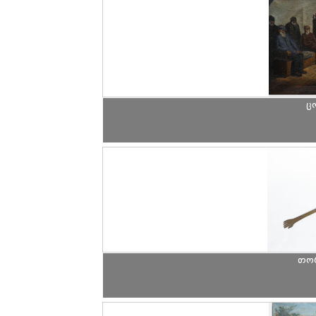
ც
თორ