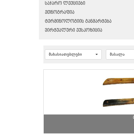
ᲡᲐᲯᲐᲠᲝ ᲚᲔᲥᲪᲘᲔᲑᲘ
ᲔᲗᲜᲝᲒᲠᲐᲤᲘᲐ
ᲢᲔᲠᲛᲘᲜᲝᲚᲝᲒᲘᲘᲡ ᲒᲐᲜᲛᲐᲠᲢᲔᲑᲐ
ᲕᲘᲠᲢᲣᲐᲚᲣᲠᲘ ᲔᲥᲡᲞᲝᲖᲘᲪᲘᲐ
მახასიათებლები
მასალა