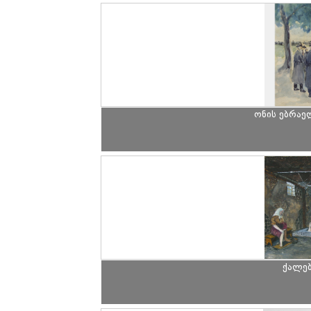
ონის ებრაე
ქალებ