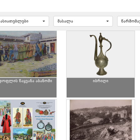
ხასიათებლები
მასალა
წარმომ
დოფლის წაყვანა აბანოში
იბრიღი