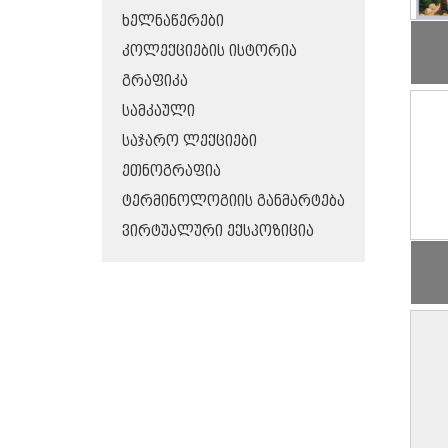
ᲮᲔᲚᲜᲐᲬᲔᲠᲔᲑᲘ
ᲙᲝᲚᲔᲥᲪᲘᲔᲑᲘᲡ ᲘᲡᲢᲝᲠᲘᲐ
ᲒᲠᲐᲤᲘᲙᲐ
ᲡᲐᲛᲙᲐᲣᲚᲘ
ᲡᲐᲯᲐᲠᲝ ᲚᲔᲥᲪᲘᲔᲑᲘ
ᲔᲗᲜᲝᲒᲠᲐᲤᲘᲐ
ᲢᲔᲠᲛᲘᲜᲝᲚᲝᲒᲘᲘᲡ ᲒᲐᲜᲛᲐᲠᲢᲔᲑᲐ
ᲕᲘᲠᲢᲣᲐᲚᲣᲠᲘ ᲔᲥᲡᲞᲝᲖᲘᲪᲘᲐ