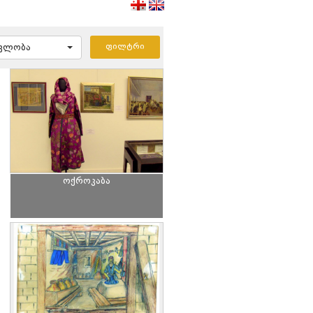
ავლობა
ოქროკაბა