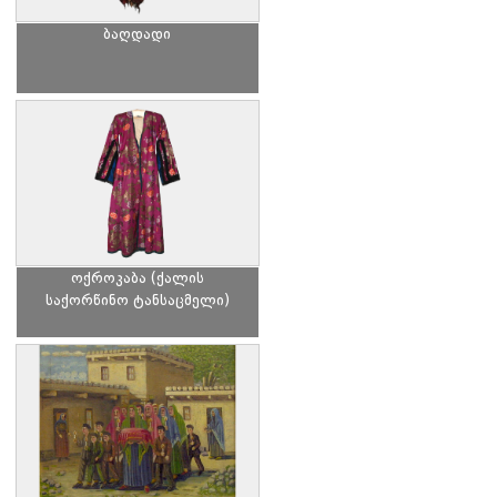
ბაღდადი
ოქროკაბა (ქალის
საქორწინო ტანსაცმელი)