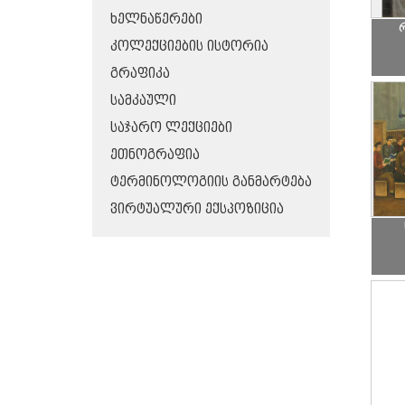
ᲮᲔᲚᲜᲐᲬᲔᲠᲔᲑᲘ
ᲙᲝᲚᲔᲥᲪᲘᲔᲑᲘᲡ ᲘᲡᲢᲝᲠᲘᲐ
ᲒᲠᲐᲤᲘᲙᲐ
ᲡᲐᲛᲙᲐᲣᲚᲘ
ᲡᲐᲯᲐᲠᲝ ᲚᲔᲥᲪᲘᲔᲑᲘ
ᲔᲗᲜᲝᲒᲠᲐᲤᲘᲐ
ᲢᲔᲠᲛᲘᲜᲝᲚᲝᲒᲘᲘᲡ ᲒᲐᲜᲛᲐᲠᲢᲔᲑᲐ
ᲕᲘᲠᲢᲣᲐᲚᲣᲠᲘ ᲔᲥᲡᲞᲝᲖᲘᲪᲘᲐ