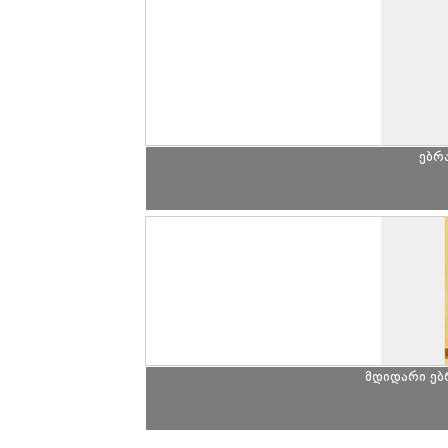
ებრ
მდიდარი ე