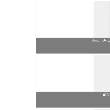
ახალციხე
ებრ