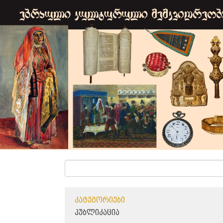
ᲙᲐᲢᲔᲒᲝᲠᲘᲔᲑᲘ
ᲞᲣᲑᲚᲘᲙᲐᲪᲘᲐ