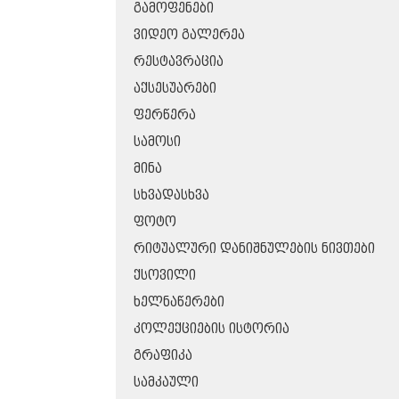
ᲒᲐᲛᲝᲤᲔᲜᲔᲑᲘ
ᲕᲘᲓᲔᲝ ᲒᲐᲚᲔᲠᲔᲐ
ᲠᲔᲡᲢᲐᲕᲠᲐᲪᲘᲐ
ᲐᲥᲡᲔᲡᲣᲐᲠᲔᲑᲘ
ᲤᲔᲠᲬᲔᲠᲐ
ᲡᲐᲛᲝᲡᲘ
ᲛᲘᲜᲐ
ᲡᲮᲕᲐᲓᲐᲡᲮᲕᲐ
ᲤᲝᲢᲝ
ᲠᲘᲢᲣᲐᲚᲣᲠᲘ ᲓᲐᲜᲘᲨᲜᲣᲚᲔᲑᲘᲡ ᲜᲘᲕᲗᲔᲑᲘ
ᲥᲡᲝᲕᲘᲚᲘ
ᲮᲔᲚᲜᲐᲬᲔᲠᲔᲑᲘ
ᲙᲝᲚᲔᲥᲪᲘᲔᲑᲘᲡ ᲘᲡᲢᲝᲠᲘᲐ
ᲒᲠᲐᲤᲘᲙᲐ
ᲡᲐᲛᲙᲐᲣᲚᲘ