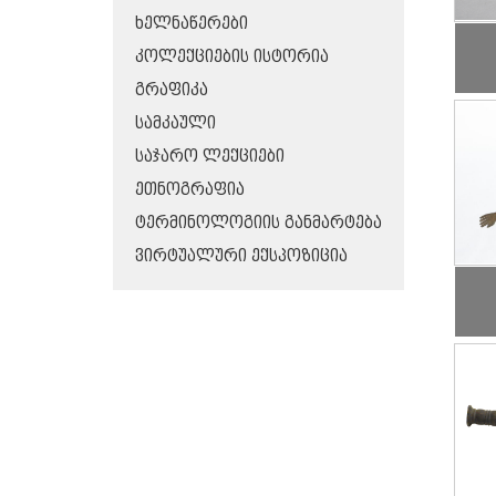
ᲮᲔᲚᲜᲐᲬᲔᲠᲔᲑᲘ
ᲙᲝᲚᲔᲥᲪᲘᲔᲑᲘᲡ ᲘᲡᲢᲝᲠᲘᲐ
ᲒᲠᲐᲤᲘᲙᲐ
ᲡᲐᲛᲙᲐᲣᲚᲘ
ᲡᲐᲯᲐᲠᲝ ᲚᲔᲥᲪᲘᲔᲑᲘ
ᲔᲗᲜᲝᲒᲠᲐᲤᲘᲐ
ᲢᲔᲠᲛᲘᲜᲝᲚᲝᲒᲘᲘᲡ ᲒᲐᲜᲛᲐᲠᲢᲔᲑᲐ
ᲕᲘᲠᲢᲣᲐᲚᲣᲠᲘ ᲔᲥᲡᲞᲝᲖᲘᲪᲘᲐ