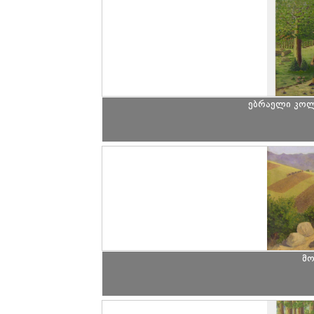
ებრაელი კოლმ
მო