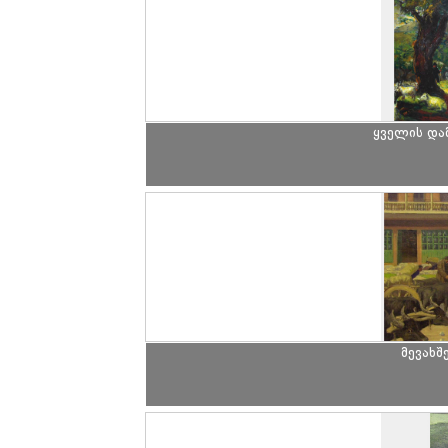
ყველის და
მევახშ