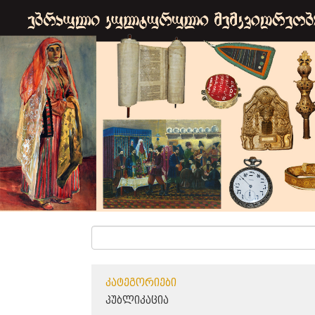
ᲙᲐᲢᲔᲒᲝᲠᲘᲔᲑᲘ
ᲞᲣᲑᲚᲘᲙᲐᲪᲘᲐ