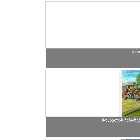
ბრი
მოსავლის ჩაბარე