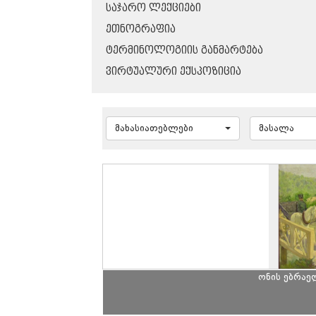
ᲡᲐᲯᲐᲠᲝ ᲚᲔᲥᲪᲘᲔᲑᲘ
ᲔᲗᲜᲝᲒᲠᲐᲤᲘᲐ
ᲢᲔᲠᲛᲘᲜᲝᲚᲝᲒᲘᲘᲡ ᲒᲐᲜᲛᲐᲠᲢᲔᲑᲐ
ᲕᲘᲠᲢᲣᲐᲚᲣᲠᲘ ᲔᲥᲡᲞᲝᲖᲘᲪᲘᲐ
მახასიათებლები
მასალა
ონის ებრაე