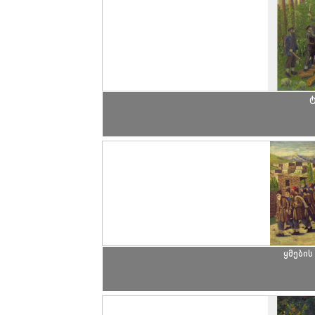
ტ
ყმების