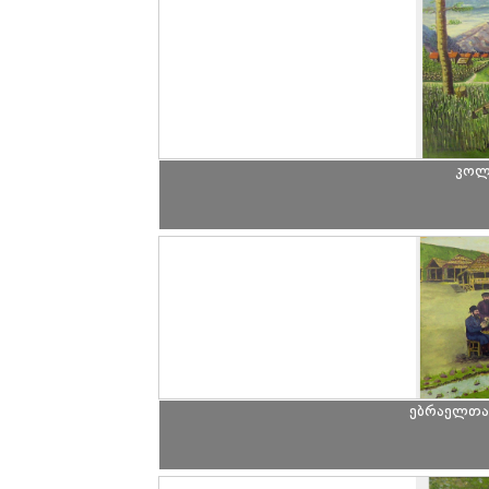
კოლმ
ებრაელთა