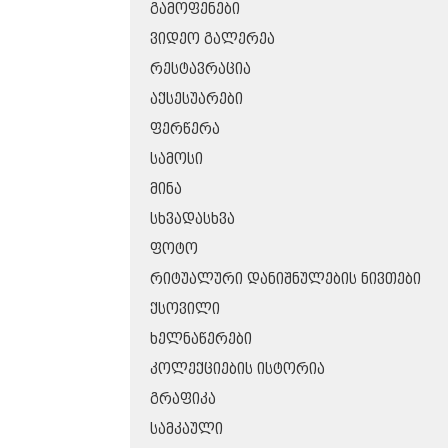
ᲒᲐᲛᲝᲤᲔᲜᲔᲑᲘ
ᲕᲘᲓᲔᲝ ᲒᲐᲚᲔᲠᲔᲐ
ᲠᲔᲡᲢᲐᲕᲠᲐᲪᲘᲐ
ᲐᲥᲡᲔᲡᲣᲐᲠᲔᲑᲘ
ᲤᲔᲠᲬᲔᲠᲐ
ᲡᲐᲛᲝᲡᲘ
ᲛᲘᲜᲐ
ᲡᲮᲕᲐᲓᲐᲡᲮᲕᲐ
ᲤᲝᲢᲝ
ᲠᲘᲢᲣᲐᲚᲣᲠᲘ ᲓᲐᲜᲘᲨᲜᲣᲚᲔᲑᲘᲡ ᲜᲘᲕᲗᲔᲑᲘ
ᲥᲡᲝᲕᲘᲚᲘ
ᲮᲔᲚᲜᲐᲬᲔᲠᲔᲑᲘ
ᲙᲝᲚᲔᲥᲪᲘᲔᲑᲘᲡ ᲘᲡᲢᲝᲠᲘᲐ
ᲒᲠᲐᲤᲘᲙᲐ
ᲡᲐᲛᲙᲐᲣᲚᲘ