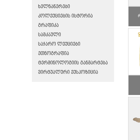
ᲮᲔᲚᲜᲐᲬᲔᲠᲔᲑᲘ
ᲙᲝᲚᲔᲥᲪᲘᲔᲑᲘᲡ ᲘᲡᲢᲝᲠᲘᲐ
ᲒᲠᲐᲤᲘᲙᲐ
ᲡᲐᲛᲙᲐᲣᲚᲘ
ᲡᲐᲯᲐᲠᲝ ᲚᲔᲥᲪᲘᲔᲑᲘ
ᲔᲗᲜᲝᲒᲠᲐᲤᲘᲐ
ᲢᲔᲠᲛᲘᲜᲝᲚᲝᲒᲘᲘᲡ ᲒᲐᲜᲛᲐᲠᲢᲔᲑᲐ
ᲕᲘᲠᲢᲣᲐᲚᲣᲠᲘ ᲔᲥᲡᲞᲝᲖᲘᲪᲘᲐ