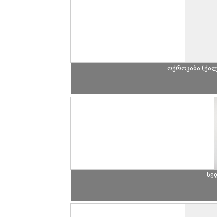
ოქროკაბა (ქალ
სე