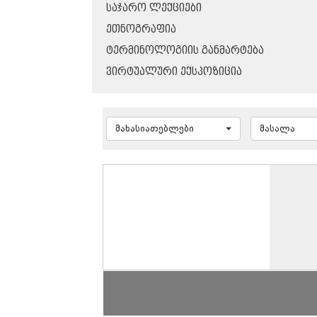
ᲡᲐᲯᲐᲠᲝ ᲚᲔᲥᲪᲘᲔᲑᲘ
ᲔᲗᲜᲝᲒᲠᲐᲤᲘᲐ
ᲢᲔᲠᲛᲘᲜᲝᲚᲝᲒᲘᲘᲡ ᲒᲐᲜᲛᲐᲠᲢᲔᲑᲐ
ᲕᲘᲠᲢᲣᲐᲚᲣᲠᲘ ᲔᲥᲡᲞᲝᲖᲘᲪᲘᲐ
მახასიათებლები
მასალა