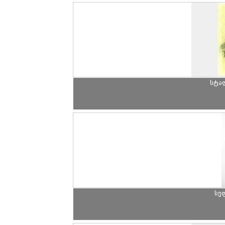
სტა
სე