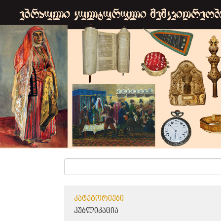
ᲙᲐᲢᲔᲒᲝᲠᲘᲔᲑᲘ
ᲞᲣᲑᲚᲘᲙᲐᲪᲘᲐ