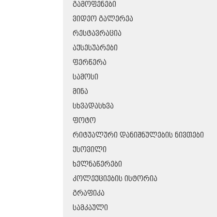
ᲒᲐᲛᲝᲤᲔᲜᲔᲑᲘ
ᲕᲘᲓᲔᲝ ᲒᲐᲚᲔᲠᲔᲐ
ᲠᲔᲡᲢᲐᲕᲠᲐᲪᲘᲐ
ᲐᲥᲡᲔᲡᲣᲐᲠᲔᲑᲘ
ᲤᲔᲠᲬᲔᲠᲐ
ᲡᲐᲛᲝᲡᲘ
ᲛᲘᲜᲐ
ᲡᲮᲕᲐᲓᲐᲡᲮᲕᲐ
ᲤᲝᲢᲝ
ᲠᲘᲢᲣᲐᲚᲣᲠᲘ ᲓᲐᲜᲘᲨᲜᲣᲚᲔᲑᲘᲡ ᲜᲘᲕᲗᲔᲑᲘ
ᲥᲡᲝᲕᲘᲚᲘ
ᲮᲔᲚᲜᲐᲬᲔᲠᲔᲑᲘ
ᲙᲝᲚᲔᲥᲪᲘᲔᲑᲘᲡ ᲘᲡᲢᲝᲠᲘᲐ
ᲒᲠᲐᲤᲘᲙᲐ
ᲡᲐᲛᲙᲐᲣᲚᲘ