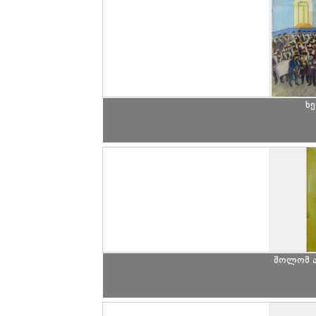
ხე
შოლომ ა