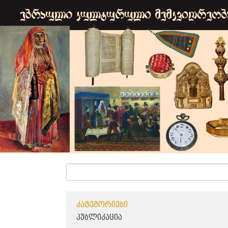
ᲙᲐᲢᲔᲒᲝᲠᲘᲔᲑᲘ
ᲞᲣᲑᲚᲘᲙᲐᲪᲘᲐ