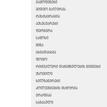
ᲒᲐᲛᲝᲤᲔᲜᲔᲑᲘ
ᲕᲘᲓᲔᲝ ᲒᲐᲚᲔᲠᲔᲐ
ᲠᲔᲡᲢᲐᲕᲠᲐᲪᲘᲐ
ᲐᲥᲡᲔᲡᲣᲐᲠᲔᲑᲘ
ᲤᲔᲠᲬᲔᲠᲐ
ᲡᲐᲛᲝᲡᲘ
ᲛᲘᲜᲐ
ᲡᲮᲕᲐᲓᲐᲡᲮᲕᲐ
ᲤᲝᲢᲝ
ᲠᲘᲢᲣᲐᲚᲣᲠᲘ ᲓᲐᲜᲘᲨᲜᲣᲚᲔᲑᲘᲡ ᲜᲘᲕᲗᲔᲑᲘ
ᲥᲡᲝᲕᲘᲚᲘ
ᲮᲔᲚᲜᲐᲬᲔᲠᲔᲑᲘ
ᲙᲝᲚᲔᲥᲪᲘᲔᲑᲘᲡ ᲘᲡᲢᲝᲠᲘᲐ
ᲒᲠᲐᲤᲘᲙᲐ
ᲡᲐᲛᲙᲐᲣᲚᲘ