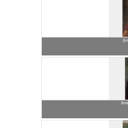
ქა
მო