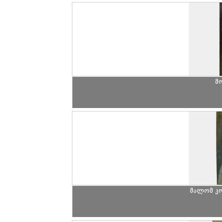
მ
შალომ კ