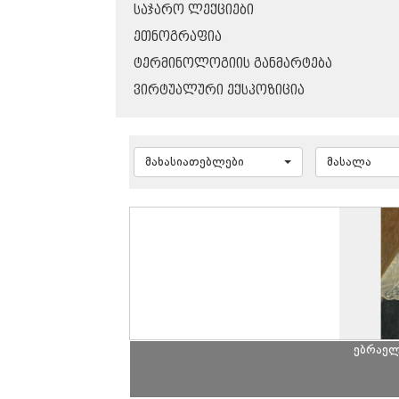
ᲡᲐᲯᲐᲠᲝ ᲚᲔᲥᲪᲘᲔᲑᲘ
ᲔᲗᲜᲝᲒᲠᲐᲤᲘᲐ
ᲢᲔᲠᲛᲘᲜᲝᲚᲝᲒᲘᲘᲡ ᲒᲐᲜᲛᲐᲠᲢᲔᲑᲐ
ᲕᲘᲠᲢᲣᲐᲚᲣᲠᲘ ᲔᲥᲡᲞᲝᲖᲘᲪᲘᲐ
მახასიათებლები
მასალა
ებრაელ