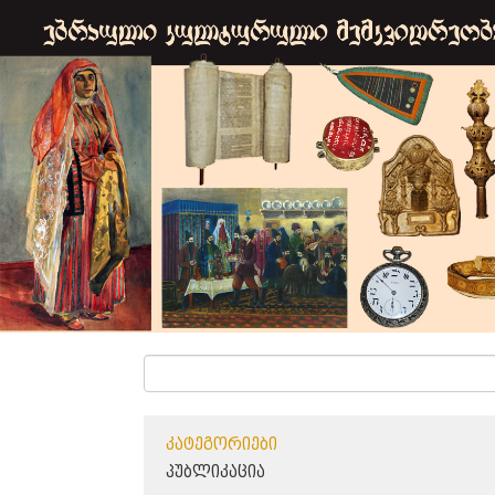
ᲙᲐᲢᲔᲒᲝᲠᲘᲔᲑᲘ
ᲞᲣᲑᲚᲘᲙᲐᲪᲘᲐ