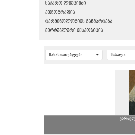
ᲡᲐᲯᲐᲠᲝ ᲚᲔᲥᲪᲘᲔᲑᲘ
ᲔᲗᲜᲝᲒᲠᲐᲤᲘᲐ
ᲢᲔᲠᲛᲘᲜᲝᲚᲝᲒᲘᲘᲡ ᲒᲐᲜᲛᲐᲠᲢᲔᲑᲐ
ᲕᲘᲠᲢᲣᲐᲚᲣᲠᲘ ᲔᲥᲡᲞᲝᲖᲘᲪᲘᲐ
მახასიათებლები
მასალა
ებრაელ