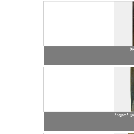
მ
შალომ კ