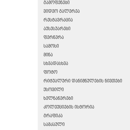
ᲒᲐᲛᲝᲤᲔᲜᲔᲑᲘ
ᲕᲘᲓᲔᲝ ᲒᲐᲚᲔᲠᲔᲐ
ᲠᲔᲡᲢᲐᲕᲠᲐᲪᲘᲐ
ᲐᲥᲡᲔᲡᲣᲐᲠᲔᲑᲘ
ᲤᲔᲠᲬᲔᲠᲐ
ᲡᲐᲛᲝᲡᲘ
ᲛᲘᲜᲐ
ᲡᲮᲕᲐᲓᲐᲡᲮᲕᲐ
ᲤᲝᲢᲝ
ᲠᲘᲢᲣᲐᲚᲣᲠᲘ ᲓᲐᲜᲘᲨᲜᲣᲚᲔᲑᲘᲡ ᲜᲘᲕᲗᲔᲑᲘ
ᲥᲡᲝᲕᲘᲚᲘ
ᲮᲔᲚᲜᲐᲬᲔᲠᲔᲑᲘ
ᲙᲝᲚᲔᲥᲪᲘᲔᲑᲘᲡ ᲘᲡᲢᲝᲠᲘᲐ
ᲒᲠᲐᲤᲘᲙᲐ
ᲡᲐᲛᲙᲐᲣᲚᲘ