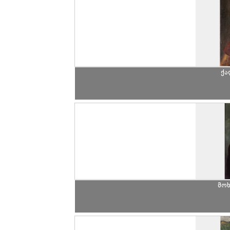
ქა
მო