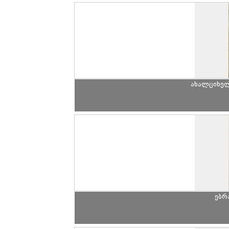
ახალციხე
ებრ