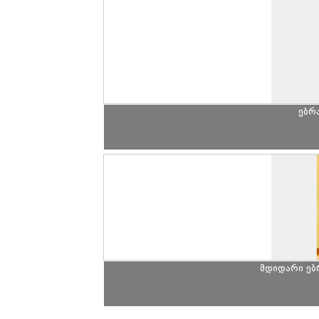
ებრ
მდიდარი ე