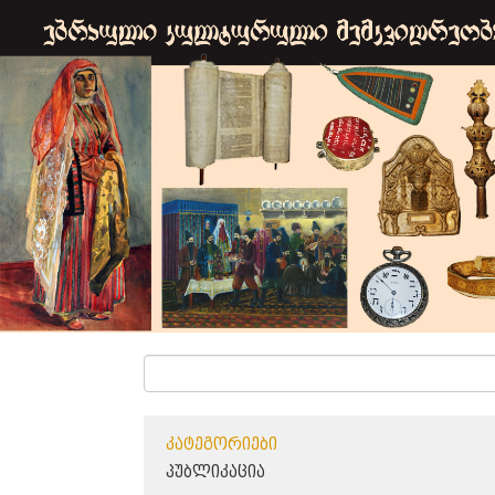
ᲙᲐᲢᲔᲒᲝᲠᲘᲔᲑᲘ
ᲞᲣᲑᲚᲘᲙᲐᲪᲘᲐ