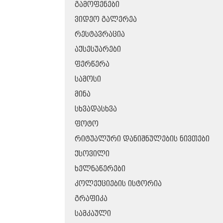
ᲒᲐᲛᲝᲤᲔᲜᲔᲑᲘ
ᲕᲘᲓᲔᲝ ᲒᲐᲚᲔᲠᲔᲐ
ᲠᲔᲡᲢᲐᲕᲠᲐᲪᲘᲐ
ᲐᲥᲡᲔᲡᲣᲐᲠᲔᲑᲘ
ᲤᲔᲠᲬᲔᲠᲐ
ᲡᲐᲛᲝᲡᲘ
ᲛᲘᲜᲐ
ᲡᲮᲕᲐᲓᲐᲡᲮᲕᲐ
ᲤᲝᲢᲝ
ᲠᲘᲢᲣᲐᲚᲣᲠᲘ ᲓᲐᲜᲘᲨᲜᲣᲚᲔᲑᲘᲡ ᲜᲘᲕᲗᲔᲑᲘ
ᲥᲡᲝᲕᲘᲚᲘ
ᲮᲔᲚᲜᲐᲬᲔᲠᲔᲑᲘ
ᲙᲝᲚᲔᲥᲪᲘᲔᲑᲘᲡ ᲘᲡᲢᲝᲠᲘᲐ
ᲒᲠᲐᲤᲘᲙᲐ
ᲡᲐᲛᲙᲐᲣᲚᲘ