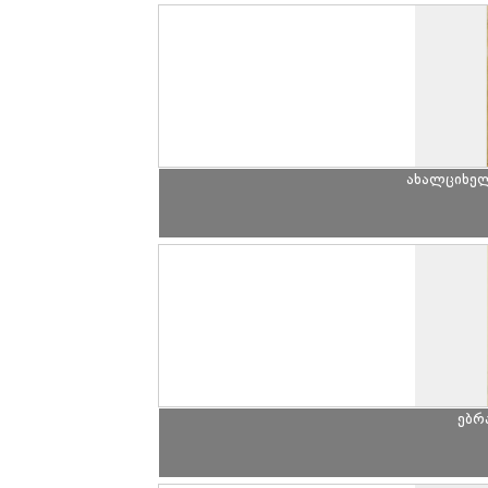
ახალციხე
ებრ