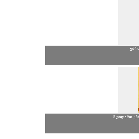
ებრ
მდიდარი ე