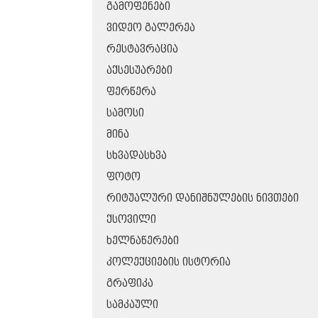
ᲒᲐᲛᲝᲤᲔᲜᲔᲑᲘ
ᲕᲘᲓᲔᲝ ᲒᲐᲚᲔᲠᲔᲐ
ᲠᲔᲡᲢᲐᲕᲠᲐᲪᲘᲐ
ᲐᲥᲡᲔᲡᲣᲐᲠᲔᲑᲘ
ᲤᲔᲠᲬᲔᲠᲐ
ᲡᲐᲛᲝᲡᲘ
ᲛᲘᲜᲐ
ᲡᲮᲕᲐᲓᲐᲡᲮᲕᲐ
ᲤᲝᲢᲝ
ᲠᲘᲢᲣᲐᲚᲣᲠᲘ ᲓᲐᲜᲘᲨᲜᲣᲚᲔᲑᲘᲡ ᲜᲘᲕᲗᲔᲑᲘ
ᲥᲡᲝᲕᲘᲚᲘ
ᲮᲔᲚᲜᲐᲬᲔᲠᲔᲑᲘ
ᲙᲝᲚᲔᲥᲪᲘᲔᲑᲘᲡ ᲘᲡᲢᲝᲠᲘᲐ
ᲒᲠᲐᲤᲘᲙᲐ
ᲡᲐᲛᲙᲐᲣᲚᲘ