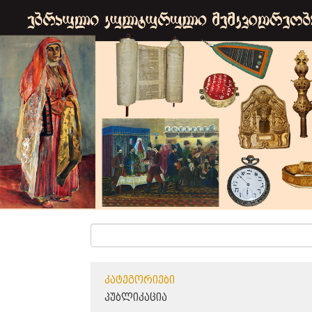
ᲙᲐᲢᲔᲒᲝᲠᲘᲔᲑᲘ
ᲞᲣᲑᲚᲘᲙᲐᲪᲘᲐ